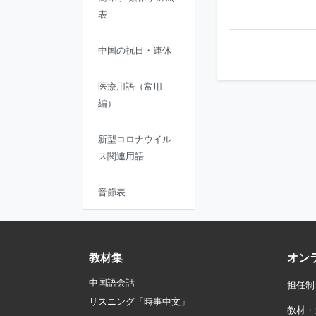
表
中国の祝日・連休
医療用語（常用
編）
新型コロナウイル
ス関連用語
音節表
教材集
オン
中国語会話
担任制
リスニング「時事中文」
教材・