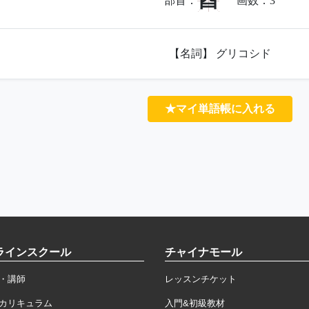
酉
部首：
画数：
3
【名詞】 グリコシド
★マイ単語帳に入れる
ラインスクール
チャイナモール
・講師
レッスンチケット
カリキュラム
入門&初級教材