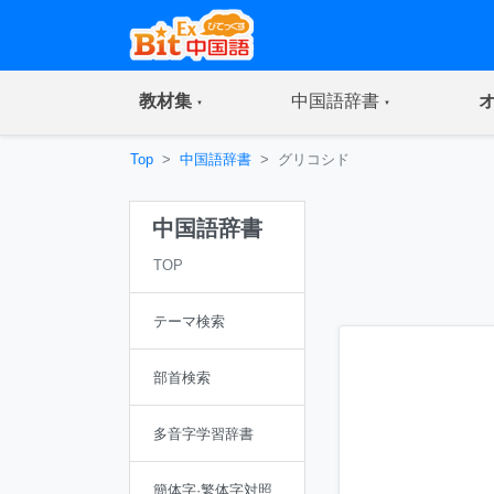
(current)
(current)
教材集
中国語辞書
Top
中国語辞書
グリコシド
中国語辞書
TOP
テーマ検索
部首検索
多音字学習辞書
簡体字·繁体字対照