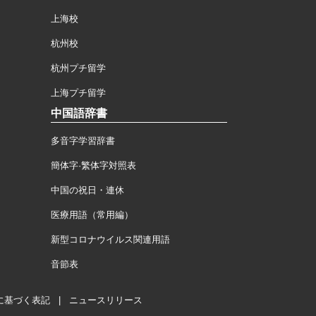
上海校
杭州校
杭州プチ留学
上海プチ留学
中国語辞書
多音字学習辞書
簡体字·繁体字対照表
中国の祝日・連休
医療用語（常用編）
新型コロナウイルス関連用語
音節表
に基づく表記
|
ニュースリリース