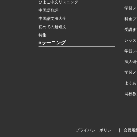
ひよこ中文リスニング
学習メ
中国語歌詞
中国語文法大全
料金プ
初めての超短文
受講ま
特集
レッス
eラーニング
学習レ
法人研
学習メモ
よくあ
网校教
プライバシーポリシー
|
会員規