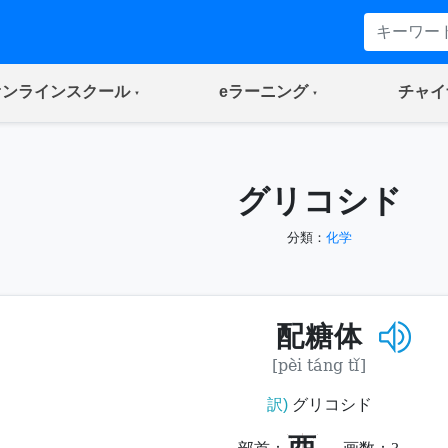
(current)
(current)
オンラインスクール
eラーニング
チャイ
グリコシド
分類：
化学
配糖体
[pèi táng tǐ]
訳)
グリコシド