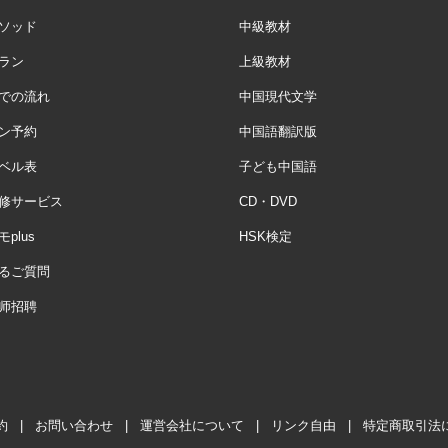
ソッド
中級教材
ラン
上級教材
での流れ
中国現代文学
ン予約
中国語翻訳版
ベル表
子ども中国語
修サービス
CD・DVD
plus
HSK検定
るご質問
师招聘
約
|
お問い合わせ
|
運営会社について
|
リンク自由
|
特定商取引法