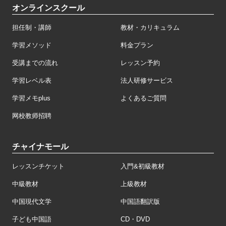
オンラインスクール
担任制・講師
教材・カリキュラム
学習メソッド
料金プラン
受講までの流れ
レッスン予約
学習レベル表
法人研修サービス
学習メモplus
よくあるご質問
网校教师招聘
チャイナモール
レッスンチケット
入門&初級教材
中級教材
上級教材
中国現代文学
中国語翻訳版
子ども中国語
CD・DVD