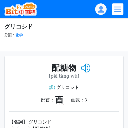
グリコシド
分類：
化学
配糖物
[pèi táng wù]
訳)
グリコシド
酉
部首：
画数：
3
【名詞】 グリコシド