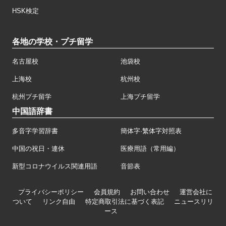
HSK検定
各地の学校・プチ留学
名古屋校
池袋校
上海校
杭州校
杭州プチ留学
上海プチ留学
中国語辞書
多音字学習辞書
簡体字·繁体字対照表
中国の祝日・連休
医療用語（常用編）
新型コロナウイルス関連用語
音節表
プライバシーポリシー
会員規約
お問い合わせ
運営会社に
ついて
リンク自由
特定商取引法に基づく表記
ニュースリリ
ース