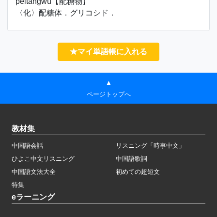
pèitángwù【配糖物】
〈化〉配糖体．グリコシド．
★マイ単語帳に入れる
▲
ページトップへ
教材集
中国語会話
リスニング「時事中文」
ひよこ中文リスニング
中国語歌詞
中国語文法大全
初めての超短文
特集
eラーニング