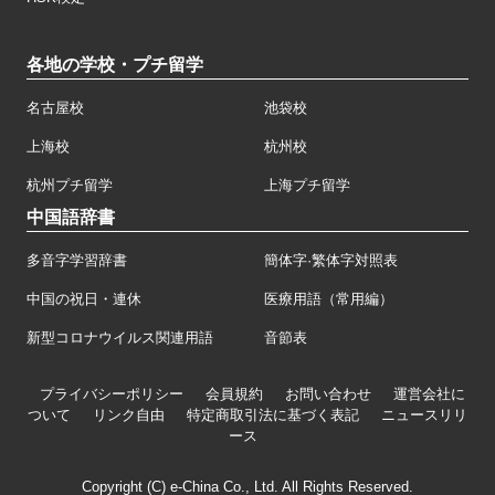
各地の学校・プチ留学
名古屋校
池袋校
上海校
杭州校
杭州プチ留学
上海プチ留学
中国語辞書
多音字学習辞書
簡体字·繁体字対照表
中国の祝日・連休
医療用語（常用編）
新型コロナウイルス関連用語
音節表
プライバシーポリシー
会員規約
お問い合わせ
運営会社に
ついて
リンク自由
特定商取引法に基づく表記
ニュースリリ
ース
Copyright (C) e-China Co., Ltd. All Rights Reserved.