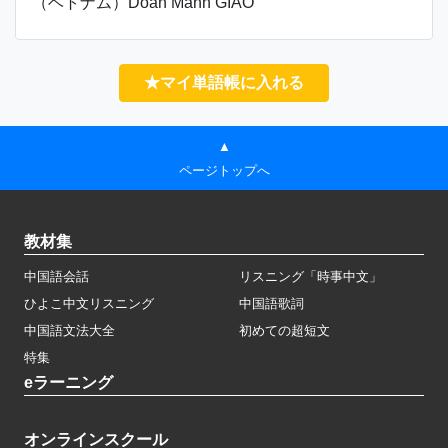
（ベトナム）Doan Manh GIAO
★マイ単語帳に入れる
▲
ページトップへ
教材集
中国語会話
リスニング「時事中文」
ひよこ中文リスニング
中国語歌詞
中国語文法大全
初めての超短文
特集
eラーニング
オンラインスクール