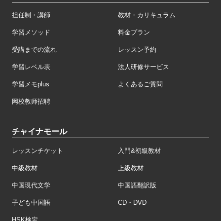
担任制・講師
教材・カリキュラム
学習メソッド
料金プラン
受講までの流れ
レッスン予約
学習レベル表
法人研修サービス
学習メモplus
よくあるご質問
网校教师招聘
チャイナモール
レッスンチケット
入門&初級教材
中級教材
上級教材
中国現代文学
中国語翻訳版
子ども中国語
CD・DVD
HSK検定