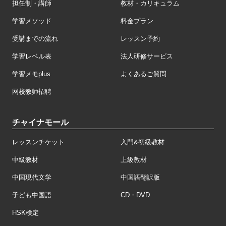
担任制・講師
教材・カリキュラム
学習メソッド
料金プラン
受講までの流れ
レッスン予約
学習レベル表
法人研修サービス
学習メモplus
よくあるご質問
网校教师招聘
チャイナモール
レッスンチケット
入門&初級教材
中級教材
上級教材
中国現代文学
中国語翻訳版
子ども中国語
CD・DVD
HSK検定