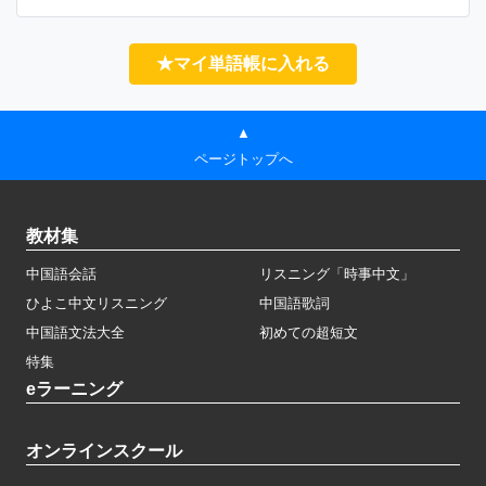
★マイ単語帳に入れる
▲
ページトップへ
教材集
中国語会話
リスニング「時事中文」
ひよこ中文リスニング
中国語歌詞
中国語文法大全
初めての超短文
特集
eラーニング
オンラインスクール