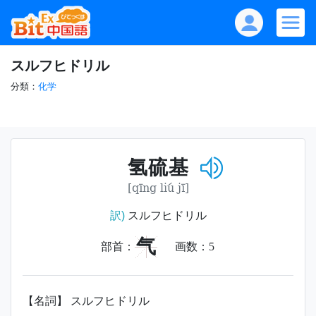
スルフヒドリル
分類：
化学
氢硫基
[qīng liú jī]
訳)
スルフヒドリル
气
部首：
画数：
5
【名詞】 スルフヒドリル