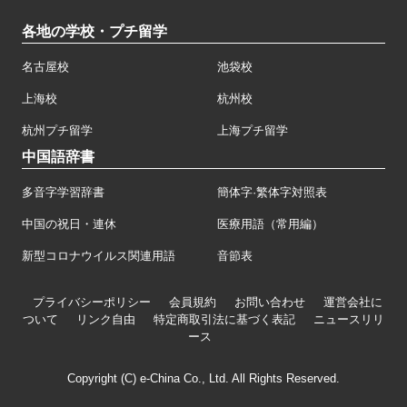
各地の学校・プチ留学
名古屋校
池袋校
上海校
杭州校
杭州プチ留学
上海プチ留学
中国語辞書
多音字学習辞書
簡体字·繁体字対照表
中国の祝日・連休
医療用語（常用編）
新型コロナウイルス関連用語
音節表
プライバシーポリシー
会員規約
お問い合わせ
運営会社に
ついて
リンク自由
特定商取引法に基づく表記
ニュースリリ
ース
Copyright (C) e-China Co., Ltd. All Rights Reserved.