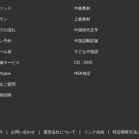
ソッド
中級教材
ラン
上級教材
での流れ
中国現代文学
ン予約
中国語翻訳版
ベル表
子ども中国語
修サービス
CD・DVD
plus
HSK検定
るご質問
师招聘
約
|
お問い合わせ
|
運営会社について
|
リンク自由
|
特定商取引法