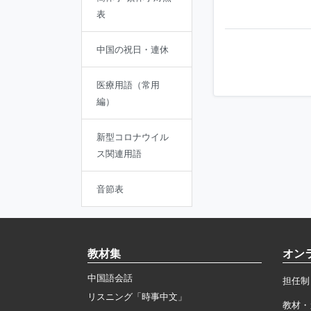
表
中国の祝日・連休
医療用語（常用
編）
新型コロナウイル
ス関連用語
音節表
教材集
オン
中国語会話
担任制
リスニング「時事中文」
教材・