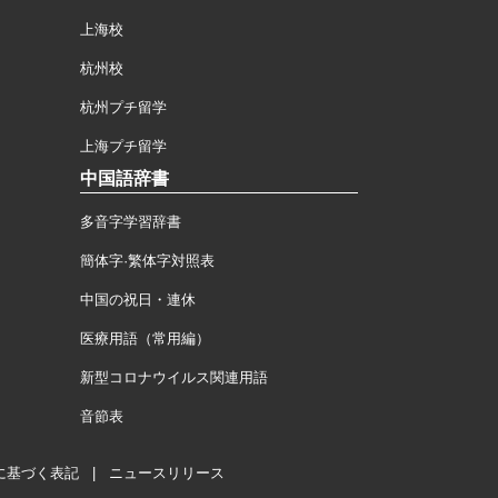
上海校
杭州校
杭州プチ留学
上海プチ留学
中国語辞書
多音字学習辞書
簡体字·繁体字対照表
中国の祝日・連休
医療用語（常用編）
新型コロナウイルス関連用語
音節表
に基づく表記
|
ニュースリリース