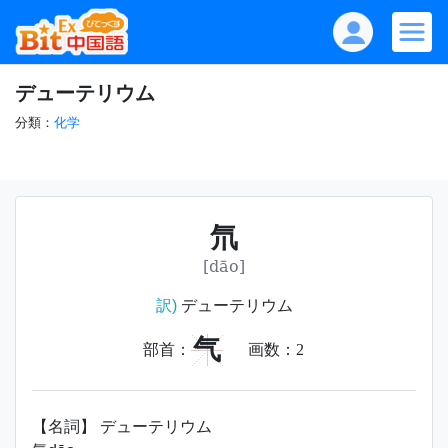
デューテリウム
分類：
化学
氘
[dāo]
訳)
デューテリウム
气
部首：
画数：
2
【名詞】 デューテリウム