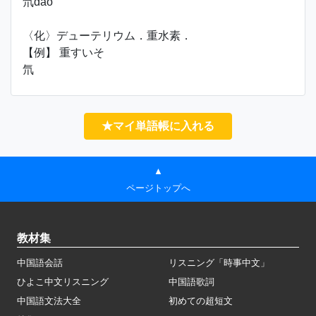
氘dāo
〈化〉デューテリウム．重水素．
【例】 重すいそ
氘
★マイ単語帳に入れる
▲
ページトップへ
教材集
中国語会話
リスニング「時事中文」
ひよこ中文リスニング
中国語歌詞
中国語文法大全
初めての超短文