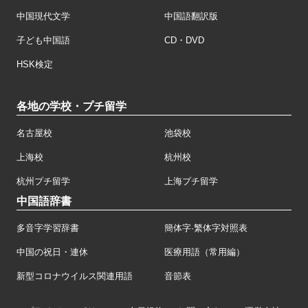
中国現代文学
中国語翻訳版
子ども中国語
CD・DVD
HSK検定
各地の学校・プチ留学
名古屋校
池袋校
上海校
杭州校
杭州プチ留学
上海プチ留学
中国語辞書
多音字学習辞書
簡体字·繁体字対照表
中国の祝日・連休
医療用語（常用編）
新型コロナウイルス関連用語
音節表