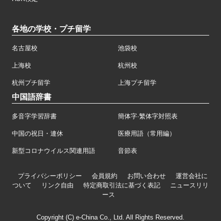
各地の学校・プチ留学
名古屋校
池袋校
上海校
杭州校
杭州プチ留学
上海プチ留学
中国語辞書
多音字学習辞書
簡体字·繁体字対照表
中国の祝日・連休
医療用語（常用編）
新型コロナウイルス関連用語
音節表
プライバシーポリシー
会員規約
お問い合わせ
運営会社に
ついて
リンク自由
特定商取引法に基づく表記
ニュースリリ
ース
Copyright (C) e-China Co., Ltd. All Rights Reserved.