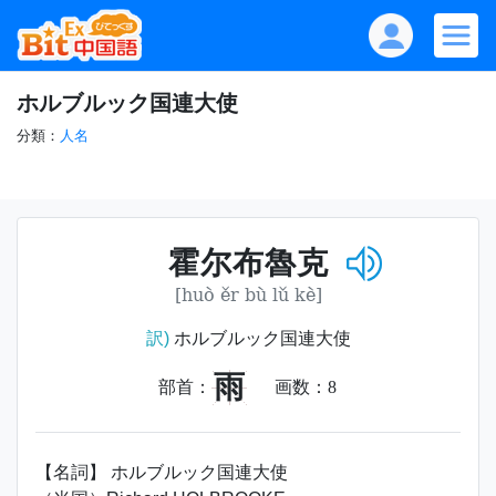
ホルブルック国連大使
分類：
人名
霍尔布魯克
[huò ěr bù lǔ kè]
訳)
ホルブルック国連大使
雨
部首：
画数：
8
【名詞】 ホルブルック国連大使