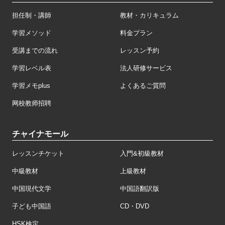
担任制・講師
教材・カリキュラム
学習メソッド
料金プラン
受講までの流れ
レッスン予約
学習レベル表
法人研修サービス
学習メモplus
よくあるご質問
网校教师招聘
チャイナモール
レッスンチケット
入門&初級教材
中級教材
上級教材
中国現代文学
中国語翻訳版
子ども中国語
CD・DVD
HSK検定