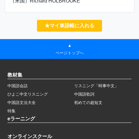
（米国）Richard HOLBROOKE
★マイ単語帳に入れる
▲
ページトップへ
教材集
中国語会話
リスニング「時事中文」
ひよこ中文リスニング
中国語歌詞
中国語文法大全
初めての超短文
特集
eラーニング
オンラインスクール