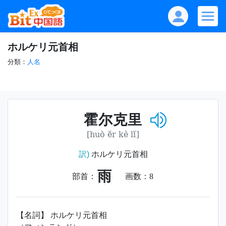
ホルケリ元首相
分類：
人名
霍尔克里
[huò ěr kè lǐ]
訳)
ホルケリ元首相
雨
部首：
画数：
8
【名詞】 ホルケリ元首相