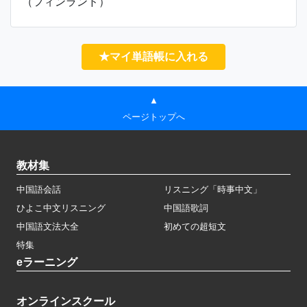
（フィンランド）
★マイ単語帳に入れる
▲
ページトップへ
教材集
中国語会話
リスニング「時事中文」
ひよこ中文リスニング
中国語歌詞
中国語文法大全
初めての超短文
特集
eラーニング
オンラインスクール