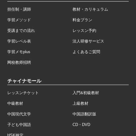
担任制・講師
教材・カリキュラム
学習メソッド
料金プラン
受講までの流れ
レッスン予約
学習レベル表
法人研修サービス
学習メモplus
よくあるご質問
网校教师招聘
チャイナモール
レッスンチケット
入門&初級教材
中級教材
上級教材
中国現代文学
中国語翻訳版
子ども中国語
CD・DVD
HSK検定