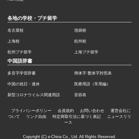
各地の学校・プチ留学
名古屋校
池袋校
上海校
杭州校
杭州プチ留学
上海プチ留学
中国語辞書
多音字学習辞書
簡体字·繁体字対照表
中国の祝日・連休
医療用語（常用編）
新型コロナウイルス関連用語
音節表
プライバシーポリシー
会員規約
お問い合わせ
運営会社に
ついて
リンク自由
特定商取引法に基づく表記
ニュースリリ
ース
Copyright (C) e-China Co., Ltd. All Rights Reserved.