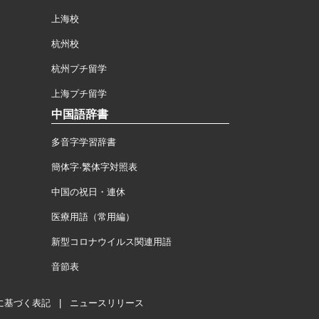
上海校
杭州校
杭州プチ留学
上海プチ留学
中国語辞書
多音字学習辞書
簡体字·繁体字対照表
中国の祝日・連休
医療用語（常用編）
新型コロナウイルス関連用語
音節表
に基づく表記
|
ニュースリリース