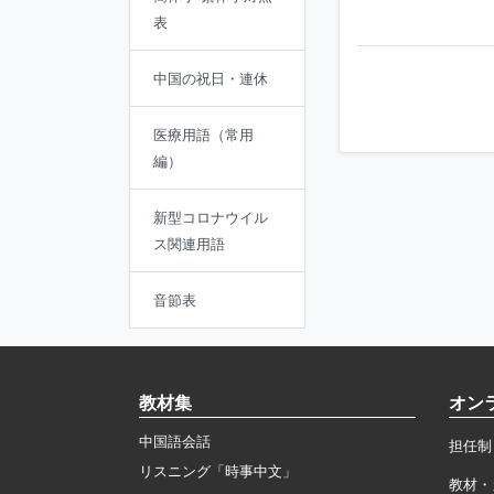
表
中国の祝日・連休
医療用語（常用
編）
新型コロナウイル
ス関連用語
音節表
教材集
オン
中国語会話
担任制
リスニング「時事中文」
教材・