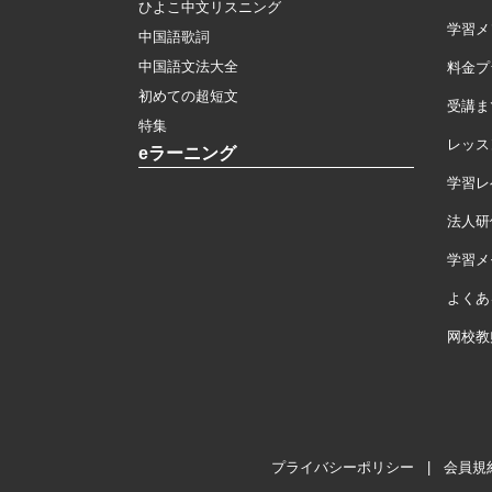
ひよこ中文リスニング
学習メ
中国語歌詞
中国語文法大全
料金プ
初めての超短文
受講ま
特集
レッス
eラーニング
学習レ
法人研
学習メモ
よくあ
网校教
プライバシーポリシー
|
会員規