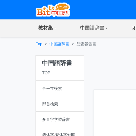
(current)
(current)
教材集
中国語辞書
Top
中国語辞書
監査報告書
中国語辞書
TOP
テーマ検索
部首検索
多音字学習辞書
簡体字·繁体字対照