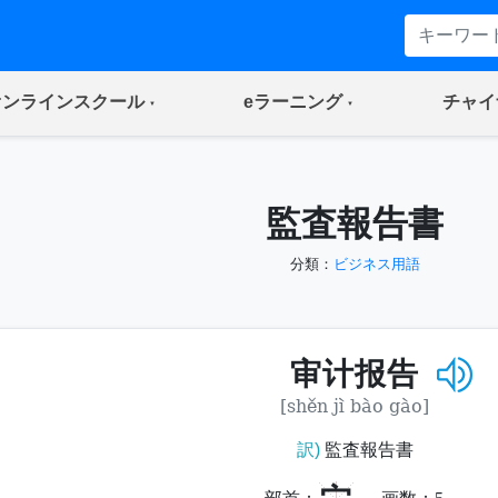
(current)
(current)
オンラインスクール
eラーニング
チャイ
監査報告書
分類：
ビジネス用語
审计报告
[shěn jì bào gào]
訳)
監査報告書