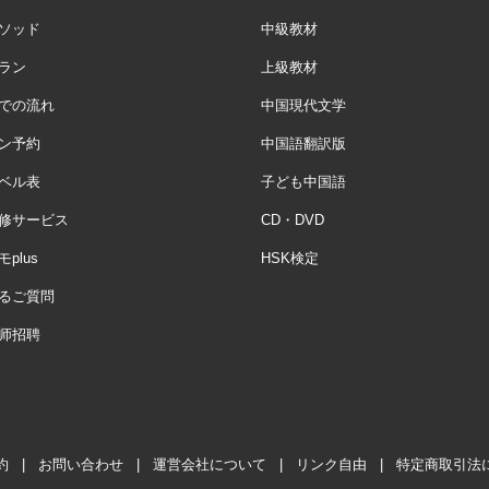
ソッド
中級教材
ラン
上級教材
での流れ
中国現代文学
ン予約
中国語翻訳版
ベル表
子ども中国語
修サービス
CD・DVD
plus
HSK検定
るご質問
师招聘
約
|
お問い合わせ
|
運営会社について
|
リンク自由
|
特定商取引法