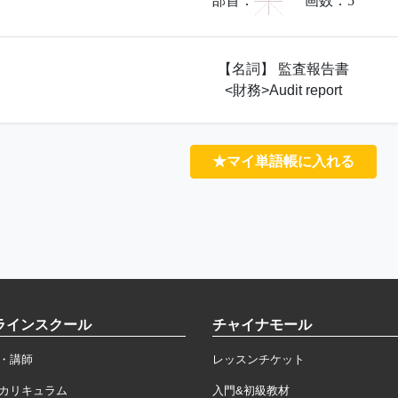
宀
部首：
画数：
5
【名詞】 監査報告書
<財務>Audit report
★マイ単語帳に入れる
ラインスクール
チャイナモール
・講師
レッスンチケット
カリキュラム
入門&初級教材