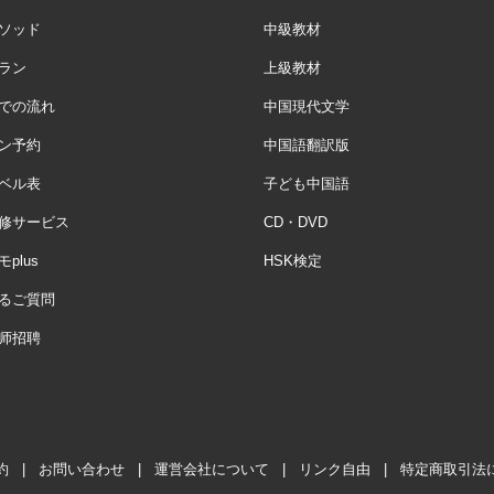
ソッド
中級教材
ラン
上級教材
での流れ
中国現代文学
ン予約
中国語翻訳版
ベル表
子ども中国語
修サービス
CD・DVD
plus
HSK検定
るご質問
师招聘
約
|
お問い合わせ
|
運営会社について
|
リンク自由
|
特定商取引法