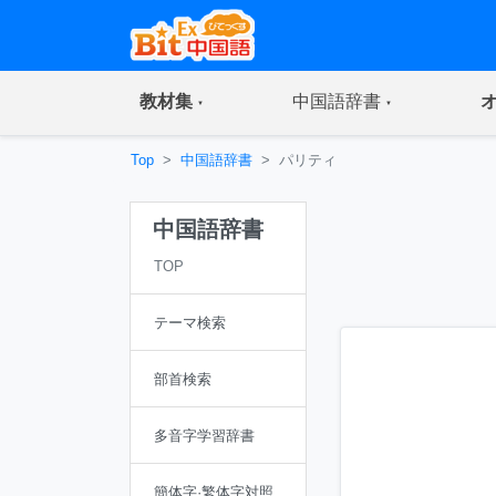
(current)
(current)
教材集
中国語辞書
Top
中国語辞書
パリティ
中国語辞書
TOP
テーマ検索
部首検索
多音字学習辞書
簡体字·繁体字対照