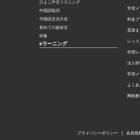
ひよこ中文リスニング
学習メ
中国語歌詞
中国語文法大全
料金プ
初めての超短文
受講ま
特集
レッス
eラーニング
学習レ
法人研
学習メモ
よくあ
网校教
プライバシーポリシー
|
会員規