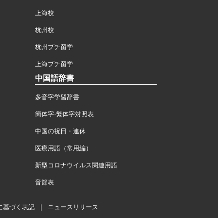
上海校
杭州校
杭州プチ留学
上海プチ留学
中国語辞書
多音字学習辞書
簡体字·繁体字対照表
中国の祝日・連休
医療用語（常用編）
新型コロナウイルス関連用語
音節表
に基づく表記
|
ニュースリリース