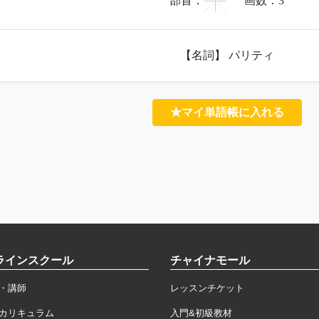
宀
部首：
画数：
3
【名詞】 パリティ
★マイ単語帳に入れる
ラインスクール
チャイナモール
・講師
レッスンチケット
カリキュラム
入門&初級教材