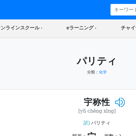
(current)
(current)
オンラインスクール
eラーニング
チャイ
パリティ
分類：
化学
宇称性
[yǔ chèng xìng]
訳)
パリティ