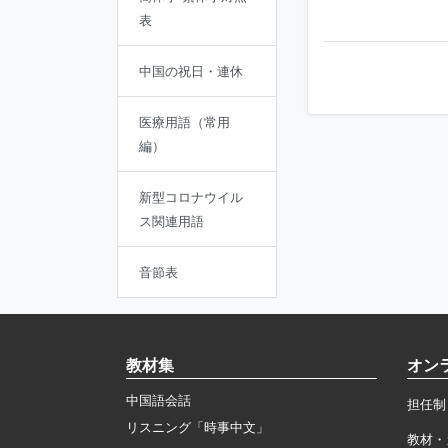
表
中国の祝日・連休
医療用語（常用
編）
新型コロナウイル
ス関連用語
音節表
教材集
オン
中国語会話
担任制
リスニング「時事中文」
教材・