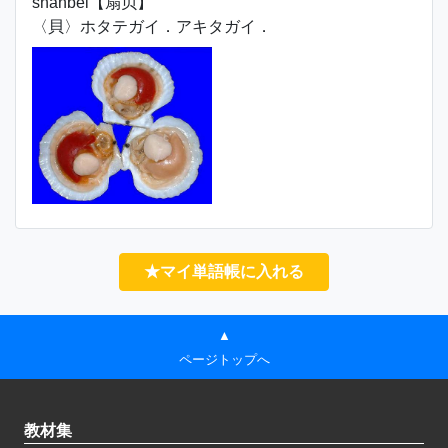
shànbèi【扇贝】
〈貝〉ホタテガイ．アキタガイ．
★マイ単語帳に入れる
▲
ページトップへ
教材集