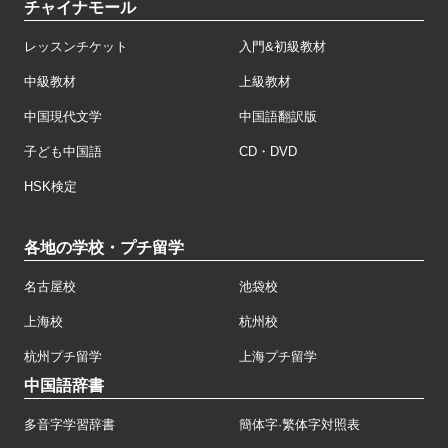
チャイナモール
レッスンチケット
入門&初級教材
中級教材
上級教材
中国現代文学
中国語翻訳版
子ども中国語
CD・DVD
HSK検定
各地の学校・プチ留学
名古屋校
池袋校
上海校
杭州校
杭州プチ留学
上海プチ留学
中国語辞書
多音字学習辞書
簡体字·繁体字対照表