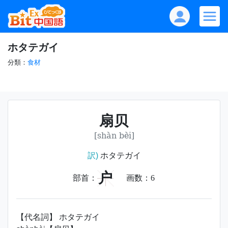
ホタテガイ
分類：
食材
扇贝
[shàn bèi]
訳)
ホタテガイ
户
部首：
画数：
6
【代名詞】 ホタテガイ