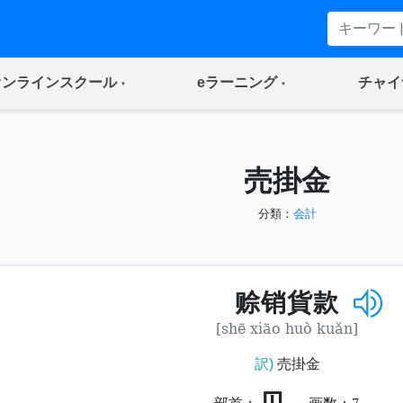
(current)
(current)
オンラインスクール
eラーニング
チャイ
売掛金
分類：
会計
赊销貨款
[shē xiāo huò kuǎn]
訳)
売掛金