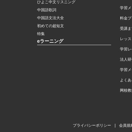
ひよこ中文リスニング
学習メ
中国語歌詞
中国語文法大全
料金プ
初めての超短文
受講ま
特集
レッス
eラーニング
学習レ
法人研
学習メモ
よくあ
网校教
プライバシーポリシー
|
会員規