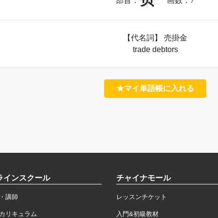
贝
部首：
画数：
7
【代名詞】 売掛金
trade debtors
★マイ単語帳に入れる
ラインスクール
チャイナモール
・講師
レッスンチケット
カリキュラム
入門&初級教材