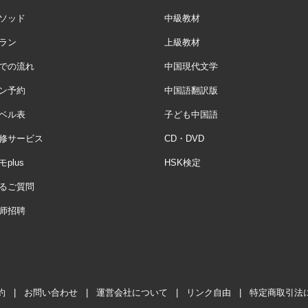
ソッド
中級教材
ラン
上級教材
での流れ
中国現代文学
ン予約
中国語翻訳版
ベル表
子ども中国語
修サービス
CD・DVD
plus
HSK検定
るご質問
师招聘
約
|
お問い合わせ
|
運営会社について
|
リンク自由
|
特定商取引法