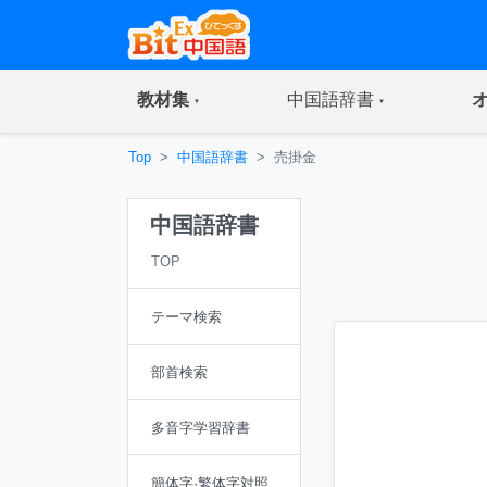
(current)
(current)
教材集
中国語辞書
Top
中国語辞書
売掛金
中国語辞書
TOP
テーマ検索
部首検索
多音字学習辞書
簡体字·繁体字対照