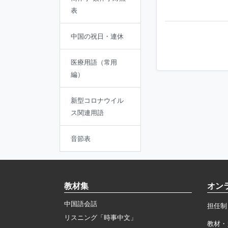
表
中国の祝日・連休
医療用語（常用
編）
新型コロナウイル
ス関連用語
音節表
教材集
オン
中国語会話
担任制
リスニング「時事中文」
教材・