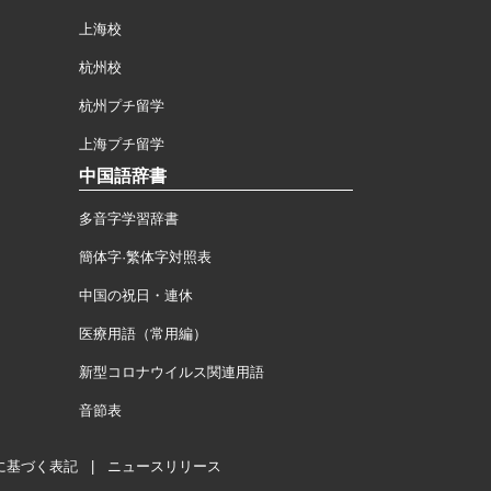
上海校
杭州校
杭州プチ留学
上海プチ留学
中国語辞書
多音字学習辞書
簡体字·繁体字対照表
中国の祝日・連休
医療用語（常用編）
新型コロナウイルス関連用語
音節表
に基づく表記
|
ニュースリリース