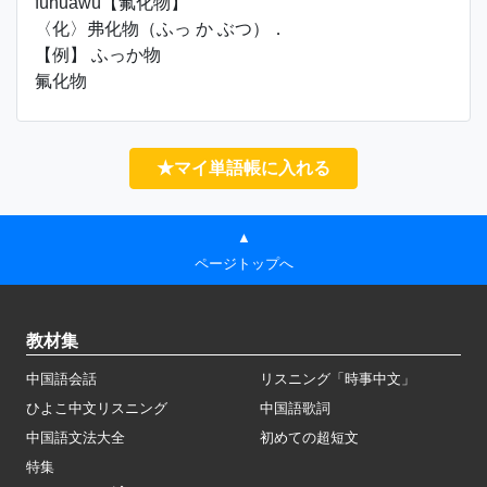
fúhuàwù【氟化物】
〈化〉弗化物（ふっ か ぶつ）．
【例】 ふっか物
氟化物
★マイ単語帳に入れる
▲
ページトップへ
教材集
中国語会話
リスニング「時事中文」
ひよこ中文リスニング
中国語歌詞
中国語文法大全
初めての超短文
特集