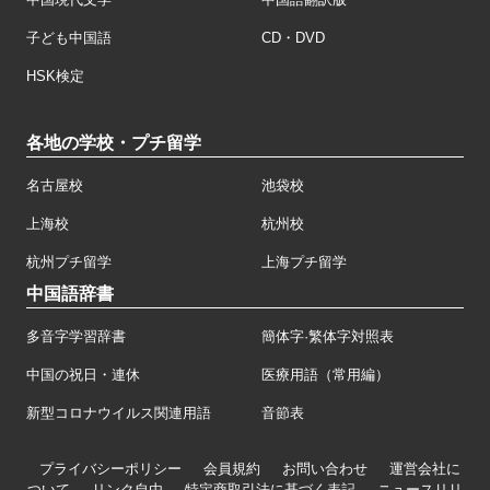
子ども中国語
CD・DVD
HSK検定
各地の学校・プチ留学
名古屋校
池袋校
上海校
杭州校
杭州プチ留学
上海プチ留学
中国語辞書
多音字学習辞書
簡体字·繁体字対照表
中国の祝日・連休
医療用語（常用編）
新型コロナウイルス関連用語
音節表
プライバシーポリシー
会員規約
お問い合わせ
運営会社に
ついて
リンク自由
特定商取引法に基づく表記
ニュースリリ