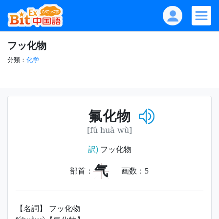
フッ化物
分類：
化学
氟化物
[fú huà wù]
訳)
フッ化物
气
部首：
画数：
5
【名詞】 フッ化物