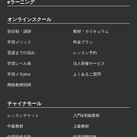
eラーニング
オンラインスクール
担任制・講師
教材・カリキュラム
学習メソッド
料金プラン
受講までの流れ
レッスン予約
学習レベル表
法人研修サービス
学習メモplus
よくあるご質問
网校教师招聘
チャイナモール
レッスンチケット
入門&初級教材
中級教材
上級教材
中国現代文学
中国語翻訳版