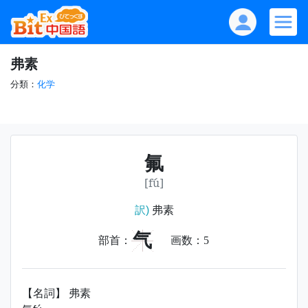
弗素
分類：
化学
氟
[fú]
訳)
弗素
气
部首：
画数：
5
【名詞】 弗素