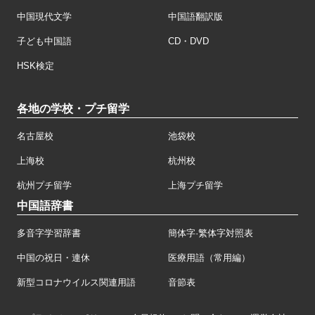
中国現代文学
中国語翻訳版
子ども中国語
CD・DVD
HSK検定
各地の学校・プチ留学
名古屋校
池袋校
上海校
杭州校
杭州プチ留学
上海プチ留学
中国語辞書
多音字学習辞書
簡体字·繁体字対照表
中国の祝日・連休
医療用語（常用編）
新型コロナウイルス関連用語
音節表