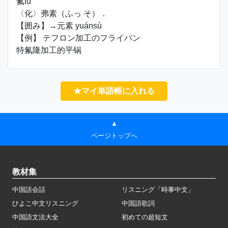
氟fú
〈化〉弗素（ふっ そ）．
【囲み】→元素 yuánsù
【例】 テフロン加工のフライパン
特氟隆加工的平锅
★マイ単語帳に入れる
▲
ページトップへ
教材集
中国語会話
リスニング「時事中文」
ひよこ中文リスニング
中国語歌詞
中国語文法大全
初めての超短文