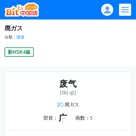
廃ガス
分類：
環境
新HSK4級
废气
[fèi qì]
訳)
廃ガス
广
部首：
画数：
5