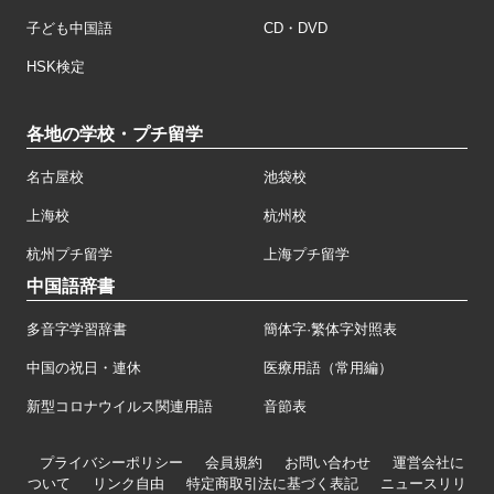
子ども中国語
CD・DVD
HSK検定
各地の学校・プチ留学
名古屋校
池袋校
上海校
杭州校
杭州プチ留学
上海プチ留学
中国語辞書
多音字学習辞書
簡体字·繁体字対照表
中国の祝日・連休
医療用語（常用編）
新型コロナウイルス関連用語
音節表
プライバシーポリシー
会員規約
お問い合わせ
運営会社に
ついて
リンク自由
特定商取引法に基づく表記
ニュースリリ