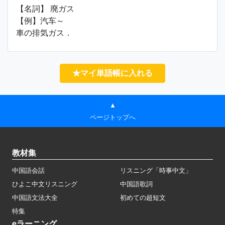
【名詞】 廃ガス
【例】汽车～
車の排気ガス．
★マイ単語帳に入れる
▲
ページトップへ
教材集
中国語会話
リスニング「時事中文」
ひよこ中文リスニング
中国語歌詞
中国語文法大全
初めての超短文
特集
eラーニング