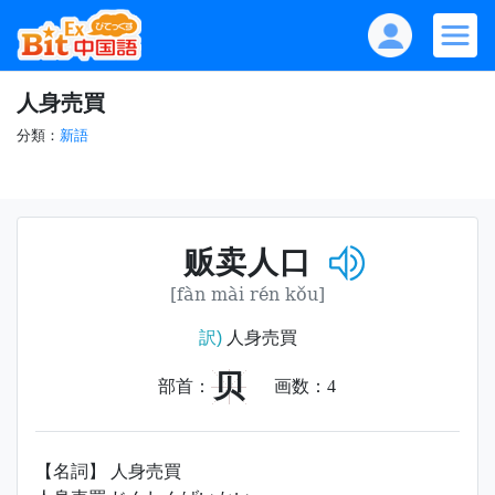
人身売買
分類：
新語
贩卖人口
[fàn mài rén kǒu]
訳)
人身売買
贝
部首：
画数：
4
【名詞】 人身売買