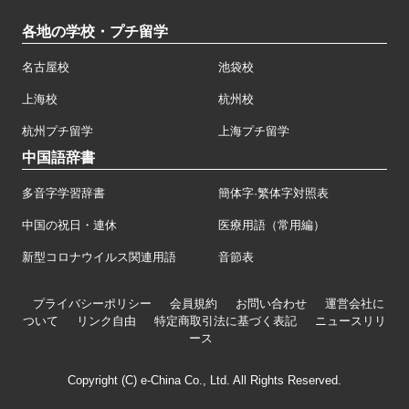
各地の学校・プチ留学
名古屋校
池袋校
上海校
杭州校
杭州プチ留学
上海プチ留学
中国語辞書
多音字学習辞書
簡体字·繁体字対照表
中国の祝日・連休
医療用語（常用編）
新型コロナウイルス関連用語
音節表
プライバシーポリシー
会員規約
お問い合わせ
運営会社に
ついて
リンク自由
特定商取引法に基づく表記
ニュースリリ
ース
Copyright (C) e-China Co., Ltd. All Rights Reserved.