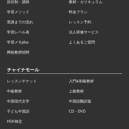
担任制・講師
教材・カリキュラム
学習メソッド
料金プラン
受講までの流れ
レッスン予約
学習レベル表
法人研修サービス
学習メモplus
よくあるご質問
网校教师招聘
チャイナモール
レッスンチケット
入門&初級教材
中級教材
上級教材
中国現代文学
中国語翻訳版
子ども中国語
CD・DVD
HSK検定