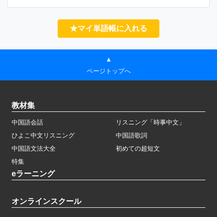
★マイ単語帳に入れる
▲
ページトップへ
教材集
中国語会話
リスニング「時事中文」
ひよこ中文リスニング
中国語歌詞
中国語文法大全
初めての超短文
特集
eラーニング
オンラインスクール