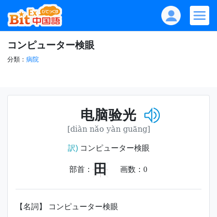
コンピューター検眼
分類：
病院
电脑验光
[diàn nǎo yàn guāng]
訳)
コンピューター検眼
田
部首：
画数：
0
【名詞】 コンピューター検眼