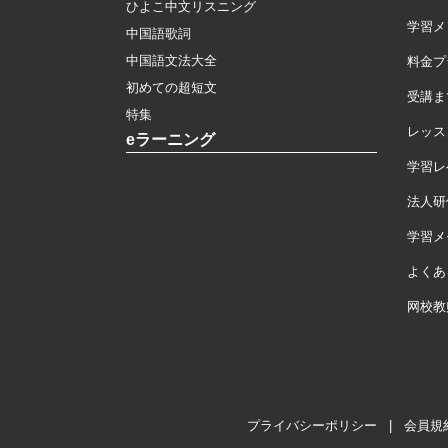
ひよこ中文リスニング
学習メ
中国語歌詞
中国語文法大全
料金プ
初めての超短文
受講ま
特集
レッス
eラーニング
学習レ
法人研
学習メモ
よくあ
网校教
プライバシーポリシー
|
会員規