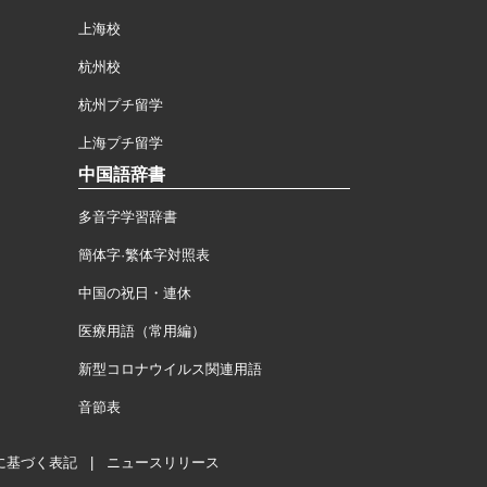
上海校
杭州校
杭州プチ留学
上海プチ留学
中国語辞書
多音字学習辞書
簡体字·繁体字対照表
中国の祝日・連休
医療用語（常用編）
新型コロナウイルス関連用語
音節表
に基づく表記
|
ニュースリリース