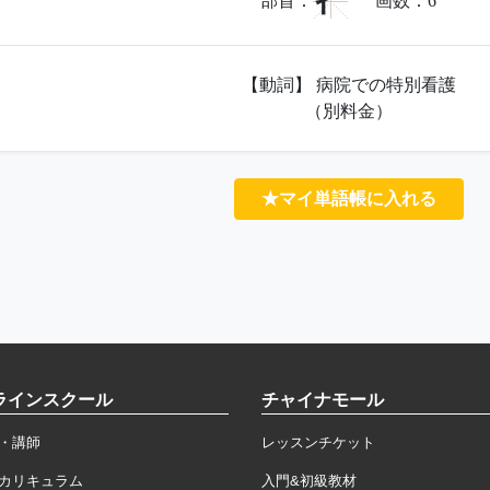
牜
部首：
画数：
6
【動詞】 病院での特別看護
（別料金）
★マイ単語帳に入れる
ラインスクール
チャイナモール
・講師
レッスンチケット
カリキュラム
入門&初級教材