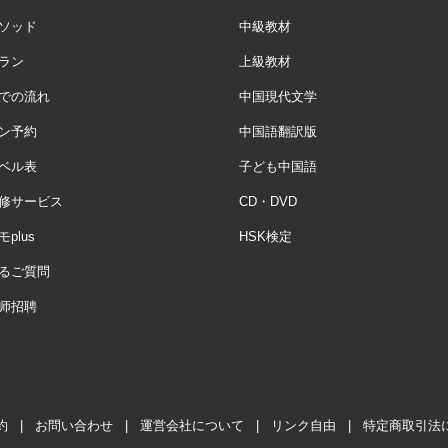
ソッド
中級教材
ラン
上級教材
での流れ
中国現代文学
ン予約
中国語翻訳版
ベル表
子ども中国語
修サービス
CD・DVD
plus
HSK検定
るご質問
师招聘
約
|
お問い合わせ
|
運営会社について
|
リンク自由
|
特定商取引法