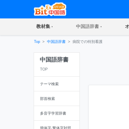
(current)
(current)
教材集
中国語辞書
Top
中国語辞書
病院での特別看護
中国語辞書
TOP
テーマ検索
部首検索
多音字学習辞書
簡体字·繁体字対照