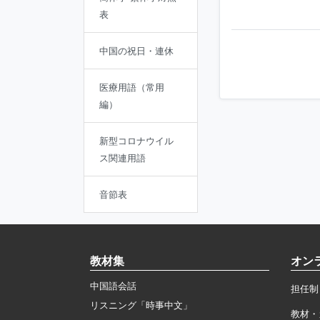
表
中国の祝日・連休
医療用語（常用
編）
新型コロナウイル
ス関連用語
音節表
教材集
オン
中国語会話
担任制
リスニング「時事中文」
教材・