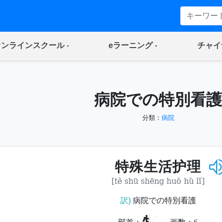
(current)
(current)
オンラインスクール
eラーニング
チャイ
病院での特別看護
分類：
病院
特殊生活护理
[tè shū shēng huó hù lǐ]
訳)
病院での特別看護