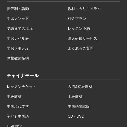
担任制・講師
教材・カリキュラム
学習メソッド
料金プラン
受講までの流れ
レッスン予約
学習レベル表
法人研修サービス
学習メモplus
よくあるご質問
网校教师招聘
チャイナモール
レッスンチケット
入門&初級教材
中級教材
上級教材
中国現代文学
中国語翻訳版
子ども中国語
CD・DVD
HSK検定