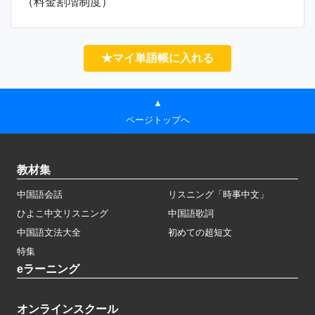
（料金割増制度）
★マイ単語帳に入れる
▲
ページトップへ
教材集
中国語会話
リスニング「時事中文」
ひよこ中文リスニング
中国語歌詞
中国語文法大全
初めての超短文
特集
eラーニング
オンラインスクール