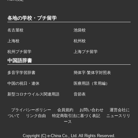
各地の学校・プチ留学
名古屋校
池袋校
上海校
杭州校
杭州プチ留学
上海プチ留学
中国語辞書
多音字学習辞書
簡体字·繁体字対照表
中国の祝日・連休
医療用語（常用編）
新型コロナウイルス関連用語
音節表
プライバシーポリシー
会員規約
お問い合わせ
運営会社に
ついて
リンク自由
特定商取引法に基づく表記
ニュースリリ
ース
Copyright (C) e-China Co., Ltd. All Rights Reserved.