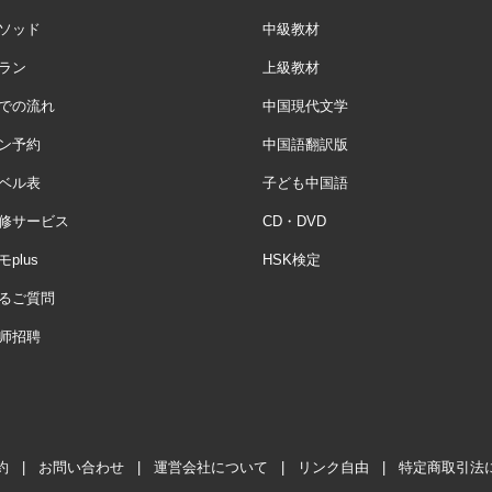
ソッド
中級教材
ラン
上級教材
での流れ
中国現代文学
ン予約
中国語翻訳版
ベル表
子ども中国語
修サービス
CD・DVD
plus
HSK検定
るご質問
师招聘
約
|
お問い合わせ
|
運営会社について
|
リンク自由
|
特定商取引法