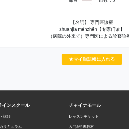
一
部首：
画数：
3
【名詞】 専門医診療
zhuānjiā ménzhěn【专家门诊】
（病院の外来で）専門医による診察診
★マイ単語帳に入れる
ラインスクール
チャイナモール
・講師
レッスンチケット
カリキュラム
入門&初級教材