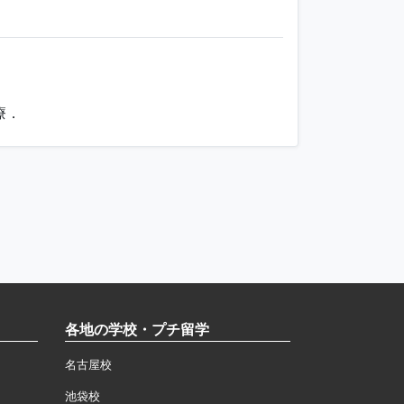
療．
各地の学校・プチ留学
名古屋校
池袋校