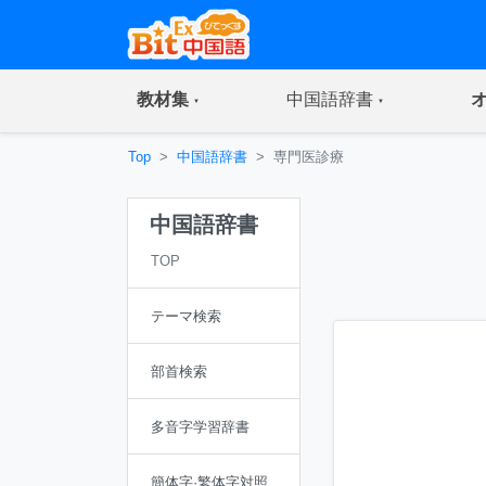
(current)
(current)
教材集
中国語辞書
Top
中国語辞書
専門医診療
中国語辞書
TOP
テーマ検索
部首検索
多音字学習辞書
簡体字·繁体字対照