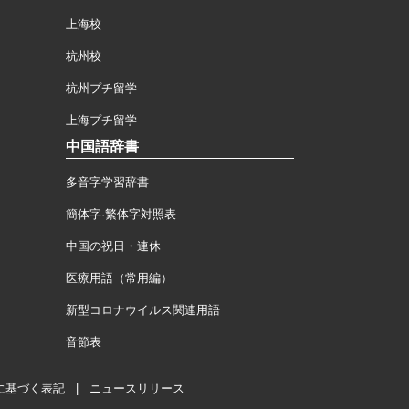
上海校
杭州校
杭州プチ留学
上海プチ留学
中国語辞書
多音字学習辞書
簡体字·繁体字対照表
中国の祝日・連休
医療用語（常用編）
新型コロナウイルス関連用語
音節表
に基づく表記
|
ニュースリリース