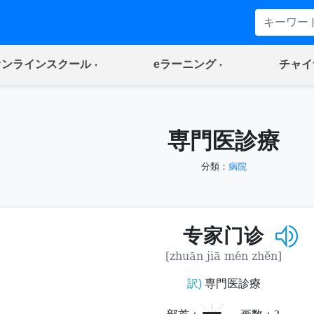
(current)
(current)
オンラインスクール
eラーニング
チャイ
専門医診療
分類：
病院
专家门诊
[zhuān jiā mén zhěn]
訳)
専門医診療