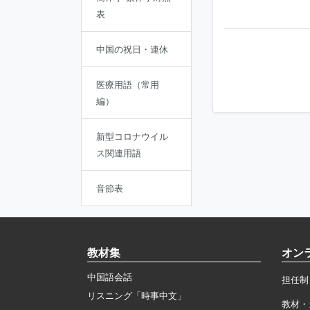
表
中国の祝日・連休
医療用語（常用
編）
新型コロナウイル
ス関連用語
音節表
教材集
オン
中国語会話
担任制
リスニング「時事中文」
教材・