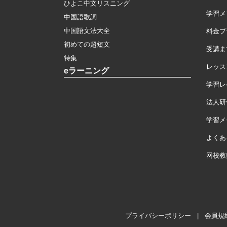
ひよこ中文リスニング
学習メ
中国語歌詞
中国語文法大全
料金プ
初めての超短文
受講ま
特集
レッス
eラーニング
学習レ
法人研
学習メモ
よくあ
网校教
プライバシーポリシー
|
会員規