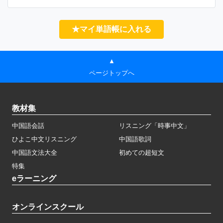
★マイ単語帳に入れる
▲
ページトップへ
教材集
中国語会話
リスニング「時事中文」
ひよこ中文リスニング
中国語歌詞
中国語文法大全
初めての超短文
特集
eラーニング
オンラインスクール