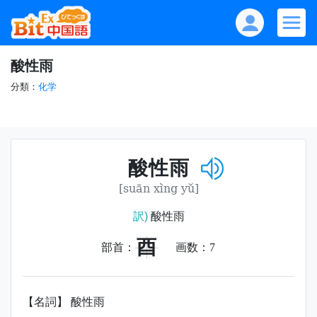
酸性雨
分類：
化学
酸性雨
[suān xìng yǔ]
訳)
酸性雨
酉
部首：
画数：
7
【名詞】 酸性雨