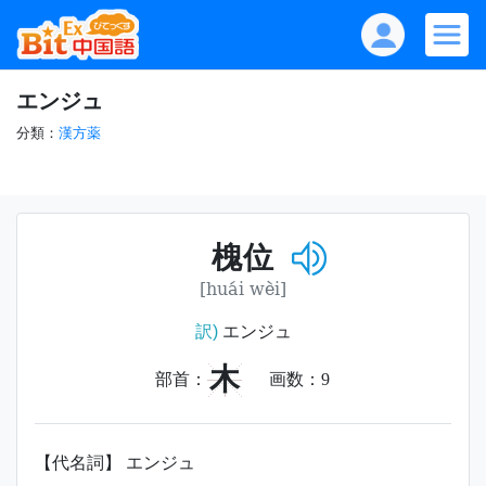
エンジュ
分類：
漢方薬
槐位
[huái wèi]
訳)
エンジュ
木
部首：
画数：
9
【代名詞】 エンジュ