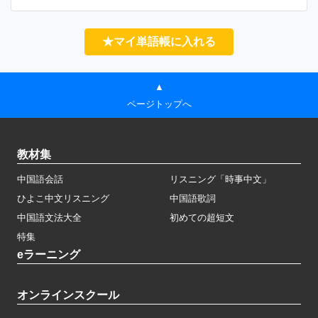
★マイ単語帳に入れる
▲
ページトップへ
教材集
中国語会話
リスニング「時事中文」
ひよこ中文リスニング
中国語歌詞
中国語文法大全
初めての超短文
特集
eラーニング
オンラインスクール