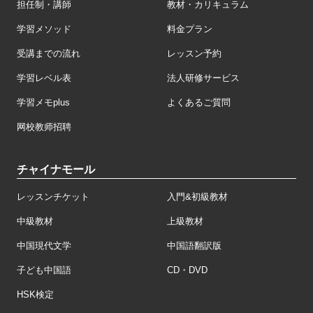
担任制・講師
教材・カリキュラム
学習メソッド
料金プラン
受講までの流れ
レッスン予約
学習レベル表
法人研修サービス
学習メモplus
よくあるご質問
网校教师招聘
チャイナモール
レッスンチケット
入門&初級教材
中級教材
上級教材
中国現代文学
中国語翻訳版
子ども中国語
CD・DVD
HSK検定