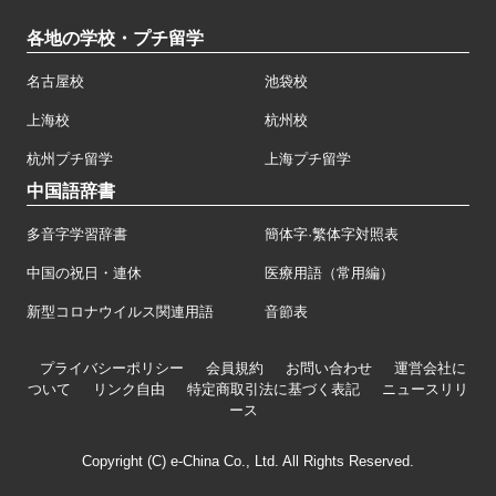
各地の学校・プチ留学
名古屋校
池袋校
上海校
杭州校
杭州プチ留学
上海プチ留学
中国語辞書
多音字学習辞書
簡体字·繁体字対照表
中国の祝日・連休
医療用語（常用編）
新型コロナウイルス関連用語
音節表
プライバシーポリシー
会員規約
お問い合わせ
運営会社に
ついて
リンク自由
特定商取引法に基づく表記
ニュースリリ
ース
Copyright (C) e-China Co., Ltd. All Rights Reserved.