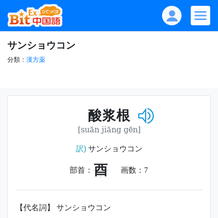
サンショウコン
分類：
漢方薬
酸浆根
[suān jiāng gēn]
訳)
サンショウコン
酉
部首：
画数：
7
【代名詞】 サンショウコン