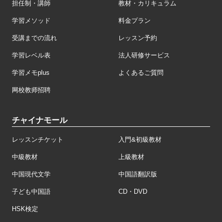
担任制・講師
教材・カリキュラム
学習メソッド
料金プラン
受講までの流れ
レッスン予約
学習レベル表
法人研修サービス
学習メモplus
よくあるご質問
网校教师招聘
チャイナモール
レッスンチケット
入門&初級教材
中級教材
上級教材
中国現代文学
中国語翻訳版
子ども中国語
CD・DVD
HSK検定