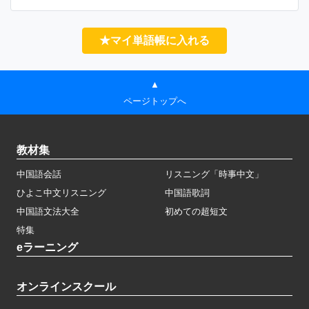
★マイ単語帳に入れる
▲
ページトップへ
教材集
中国語会話
リスニング「時事中文」
ひよこ中文リスニング
中国語歌詞
中国語文法大全
初めての超短文
特集
eラーニング
オンラインスクール