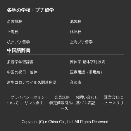
各地の学校・プチ留学
名古屋校
池袋校
上海校
杭州校
杭州プチ留学
上海プチ留学
中国語辞書
多音字学習辞書
簡体字·繁体字対照表
中国の祝日・連休
医療用語（常用編）
新型コロナウイルス関連用語
音節表
プライバシーポリシー
会員規約
お問い合わせ
運営会社に
ついて
リンク自由
特定商取引法に基づく表記
ニュースリリ
ース
Copyright (C) e-China Co., Ltd. All Rights Reserved.