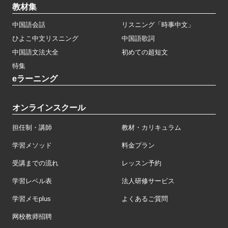
教材集
中国語会話
リスニング「時事中文」
ひよこ中文リスニング
中国語歌詞
中国語文法大全
初めての超短文
特集
eラーニング
オンラインスクール
担任制・講師
教材・カリキュラム
学習メソッド
料金プラン
受講までの流れ
レッスン予約
学習レベル表
法人研修サービス
学習メモplus
よくあるご質問
网校教师招聘