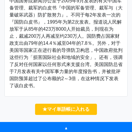
中国国务院新闻办公室于2005年9月发表的有关中国军
备管理、裁军的白皮书『中国的军备管理、裁军与（大
量破坏武器）防扩散努力』。不同于每2年发表一次的
『国防白皮书』，1995年为第2次发表。报道说人民解
放军于从85年的423万8000人开始裁员，到现在为
止，裁减200万人再减至约230万人。国防费占国家财
政支出由79年的14.4％减至04年的7.8％。另外，对于
美国等国家正在进行着的导弹防卫构思，中国政府批判
这些行为「损害国际社会和地域的安全」。还有，强调
了反对任何国家以任何形式来支援台湾。美国国防总省
于7月发表有关中国军事力量的年度报告书，并被批评
国防预算超过了公布额的2～3倍，在这种情况下发表
了该白皮书。
★マイ単語帳に入れる
▲