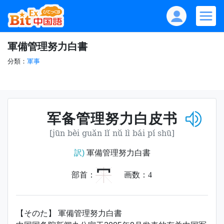
軍備管理努力白書
分類：
軍事
军备管理努力白皮书
[jūn bèi guǎn lǐ nǔ lì bái pí shū]
訳)
軍備管理努力白書
冖
部首：
画数：
4
【そのた】 軍備管理努力白書