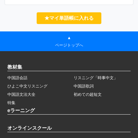
★マイ単語帳に入れる
▲
ページトップへ
教材集
中国語会話
リスニング「時事中文」
ひよこ中文リスニング
中国語歌詞
中国語文法大全
初めての超短文
特集
eラーニング
オンラインスクール