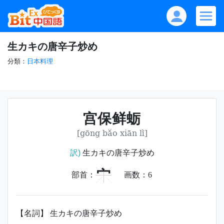
生カキの唐辛子炒め
分類：
日本料理
宫保鲜蛎
[gōng bǎo xiān lì]
訳)
生カキの唐辛子炒め
宀
部首：
画数：
6
【名詞】 生カキの唐辛子炒め