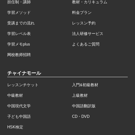
担任制・講師
教材・カリキュラム
学習メソッド
料金プラン
受講までの流れ
レッスン予約
学習レベル表
法人研修サービス
学習メモplus
よくあるご質問
网校教师招聘
チャイナモール
レッスンチケット
入門&初級教材
中級教材
上級教材
中国現代文学
中国語翻訳版
子ども中国語
CD・DVD
HSK検定