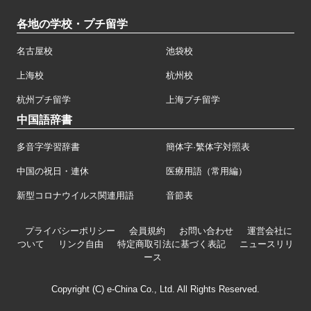
各地の学校・プチ留学
名古屋校
池袋校
上海校
杭州校
杭州プチ留学
上海プチ留学
中国語辞書
多音字学習辞書
簡体字·繁体字対照表
中国の祝日・連休
医療用語（常用編）
新型コロナウイルス関連用語
音節表
プライバシーポリシー
会員規約
お問い合わせ
運営会社に
ついて
リンク自由
特定商取引法に基づく表記
ニュースリリ
ース
Copyright (C) e-China Co., Ltd. All Rights Reserved.