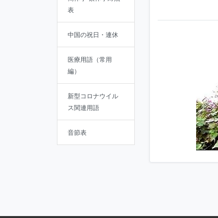
表
中国の祝日・連休
医療用語（常用
編）
新型コロナウイル
ス関連用語
音節表