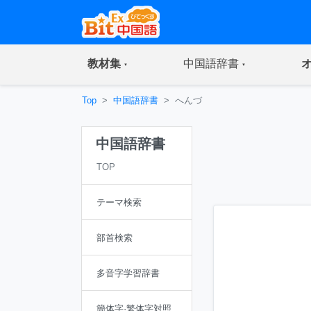
(current)
(current)
教材集
中国語辞書
Top
中国語辞書
へんづ
中国語辞書
TOP
テーマ検索
部首検索
多音字学習辞書
簡体字·繁体字対照