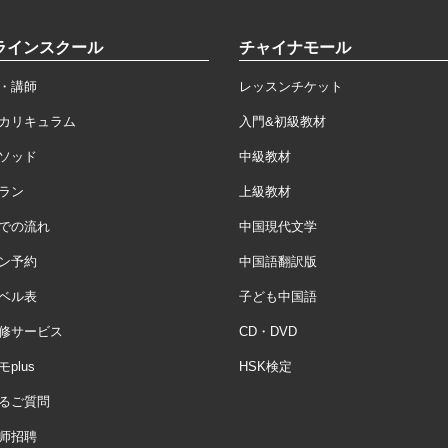
ラインスクール
チャイナモール
・講師
レッスンチケット
カリキュラム
入門&初級教材
ソッド
中級教材
ラン
上級教材
での流れ
中国現代文学
ン予約
中国語翻訳版
ベル表
子ども中国語
修サービス
CD・DVD
plus
HSK検定
るご質問
师招聘