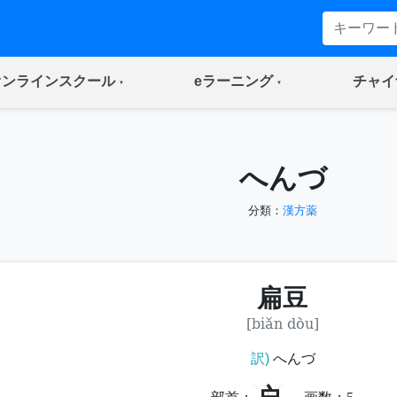
(current)
(current)
オンラインスクール
eラーニング
チャイ
へんづ
分類：
漢方薬
扁豆
[biǎn dòu]
訳)
へんづ