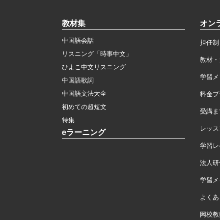
教材集
オン
中国語会話
担任制
リスニング「時事中文」
教材・
ひよこ中文リスニング
学習メ
中国語歌詞
中国語文法大全
料金プ
初めての超短文
受講ま
特集
レッス
eラーニング
学習レ
法人研
学習メモ
よくあ
网校教