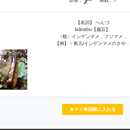
户
部首：
画数：
5
【名詞】 へんづ
biǎndòu【扁豆】
〈植〉インゲンマメ．フジマメ．
【例】～角儿/インゲンマメのさや
★マイ単語帳に入れる