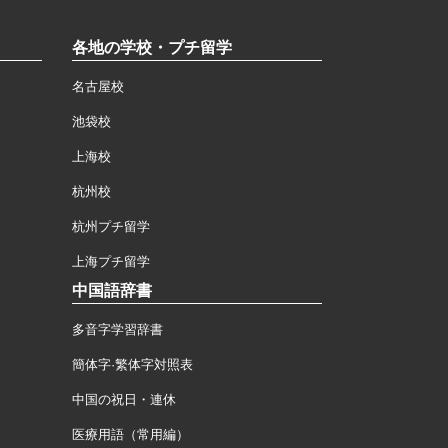
各地の学校・プチ留学
名古屋校
池袋校
上海校
杭州校
杭州プチ留学
上海プチ留学
中国語辞書
多音字学習辞書
簡体字·繁体字対照表
中国の祝日・連休
医療用語（常用編）