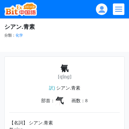
シアン.青素
分類：
化学
氰
[qíng]
訳)
シアン.青素
气
部首：
画数：
8
【名詞】 シアン.青素