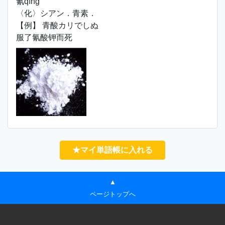
氰qíng
〈化〉シアン．青素．
【例】 青酸カリでしぬ
服了氰酸钾而死
★マイ単語帳に入れる
▲
ページトップへ