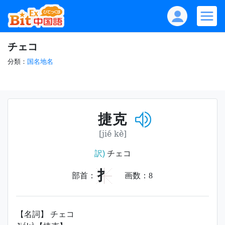
チェコ
分類：
国名地名
捷克
[jié kè]
訳)
チェコ
扌
部首：
画数：
8
【名詞】 チェコ