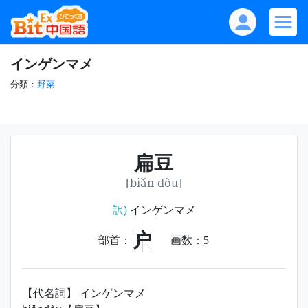
インゲンマメ
分類：
野菜
扁豆
[biǎn dòu]
訳)
インゲンマメ
户
部首：
画数：
5
【代名詞】 インゲンマメ