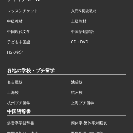
レッスンチケット
入門&初級教材
中級教材
上級教材
中国現代文学
中国語翻訳版
子ども中国語
CD・DVD
HSK検定
各地の学校・プチ留学
名古屋校
池袋校
上海校
杭州校
杭州プチ留学
上海プチ留学
中国語辞書
多音字学習辞書
簡体字·繁体字対照表