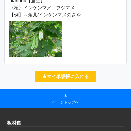
biǎndòu【扁豆】
〈植〉インゲンマメ．フジマメ．
【例】～角儿/インゲンマメのさや．
★マイ単語帳に入れる
▲
ページトップへ
教材集