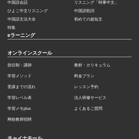
中国語会話
リスニング「時事中文」
ひよこ中文リスニング
中国語歌詞
中国語文法大全
初めての超短文
特集
eラーニング
オンラインスクール
担任制・講師
教材・カリキュラム
学習メソッド
料金プラン
受講までの流れ
レッスン予約
学習レベル表
法人研修サービス
学習メモplus
よくあるご質問
网校教师招聘
チャイナモール