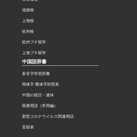
池袋校
上海校
杭州校
杭州プチ留学
上海プチ留学
中国語辞書
多音字学習辞書
簡体字·繁体字対照表
中国の祝日・連休
医療用語（常用編）
新型コロナウイルス関連用語
音節表