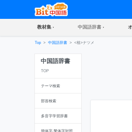
(current)
(current)
教材集
中国語辞書
Top
中国語辞書
<植>ナツメ
中国語辞書
TOP
テーマ検索
部首検索
多音字学習辞書
簡体字·繁体字対照