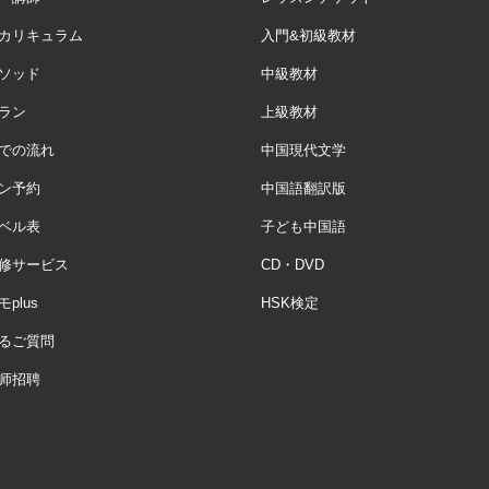
カリキュラム
入門&初級教材
ソッド
中級教材
ラン
上級教材
での流れ
中国現代文学
ン予約
中国語翻訳版
ベル表
子ども中国語
修サービス
CD・DVD
plus
HSK検定
るご質問
师招聘