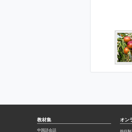
教材集
オン
中国語会話
担任制