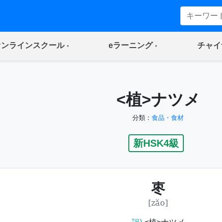
(current)
(current)
オンラインスクール
eラーニング
チャイ
<植>ナツメ
分類：
食品・食材
新HSK4級
枣
[zǎo]