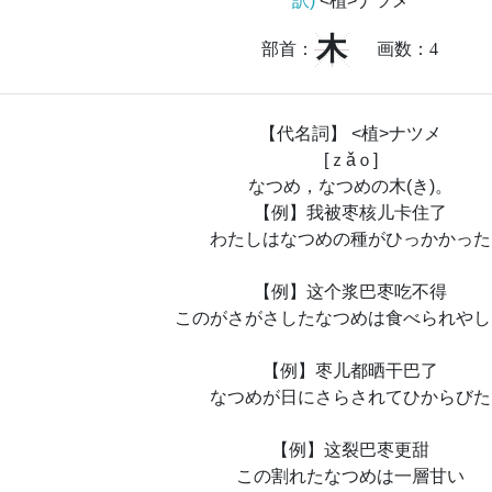
訳)
<植>ナツメ
木
部首：
画数：
4
【代名詞】 <植>ナツメ
[ｚǎｏ]
なつめ，なつめの木(き)。
【例】我被枣核儿卡住了
わたしはなつめの種がひっかかった
【例】这个浆巴枣吃不得
このがさがさしたなつめは食べられやし
【例】枣儿都晒干巴了
なつめが日にさらされてひからびた
【例】这裂巴枣更甜
この割れたなつめは一層甘い