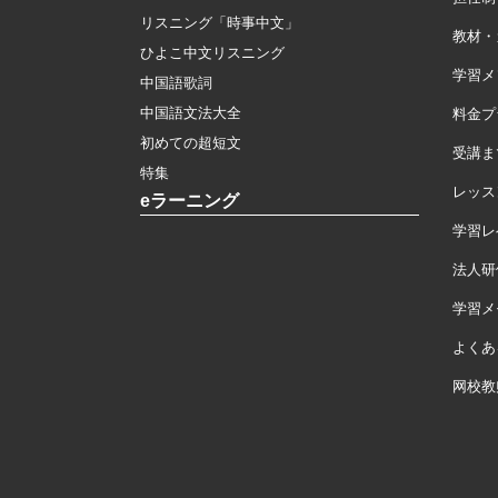
リスニング「時事中文」
教材・
ひよこ中文リスニング
学習メ
中国語歌詞
中国語文法大全
料金プ
初めての超短文
受講ま
特集
レッス
eラーニング
学習レ
法人研
学習メモ
よくあ
网校教