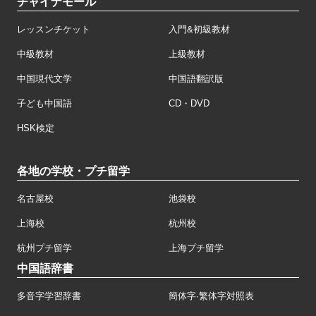
チャイナモール
レッスンチケット
入門&初級教材
中級教材
上級教材
中国現代文学
中国語翻訳版
子ども中国語
CD・DVD
HSK検定
各地の学校・プチ留学
名古屋校
池袋校
上海校
杭州校
杭州プチ留学
上海プチ留学
中国語辞書
多音字学習辞書
簡体字·繁体字対照表