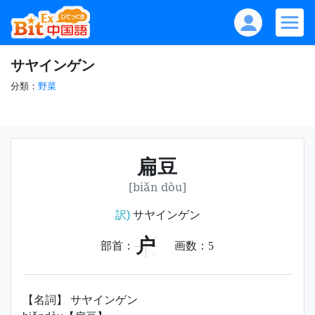
サヤインゲン
分類：
野菜
扁豆
[biǎn dòu]
訳)
サヤインゲン
户
部首：
画数：
5
【名詞】 サヤインゲン