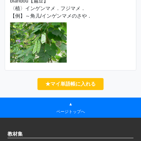
biǎndòu【扁豆】
〈植〉インゲンマメ．フジマメ．
【例】～角儿/インゲンマメのさや．
★マイ単語帳に入れる
▲
ページトップへ
教材集