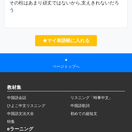
その柱はあまり頑丈ではないから,支えきれないだろ
う
★マイ単語帳に入れる
▲
ページトップへ
教材集
中国語会話
リスニング「時事中文」
ひよこ中文リスニング
中国語歌詞
中国語文法大全
初めての超短文
特集
eラーニング