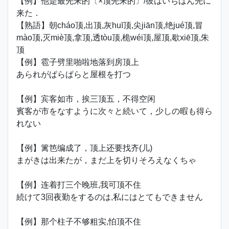
【例】他是最先来的〔×顶先来的〕/彼はいちばん先に
来た．
【熟語】朝cháo顶,出顶,灰huī顶,尖jiān顶,绝jué顶,冒
mào顶,灭miè顶,拿顶,透tòu顶,桅wéi顶,屋顶,歇xiē顶,朱
顶
【例】雹子劈里啪啦地落到房顶上
あられがぱらぱらと屋根を打つ
【例】宾客如市，挨三顶五，不得空闲
賓客が市をなすように次々と続いて，少しの暇も得ら
れない
【例】篱笆编成了，顶上还要找齐(儿)
まがきは出来たが，まだ上を切りそろえなくちゃ
【例】连着打三个晚班,我可顶不住
続けて3回夜勤をするのは,私にはとてもできません
【例】那个柱子不够粗实,怕顶不住