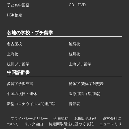
子ども中国語
CD・DVD
HSK検定
各地の学校・プチ留学
名古屋校
池袋校
上海校
杭州校
杭州プチ留学
上海プチ留学
中国語辞書
多音字学習辞書
簡体字·繁体字対照表
中国の祝日・連休
医療用語（常用編）
新型コロナウイルス関連用語
音節表
プライバシーポリシー
会員規約
お問い合わせ
運営会社に
ついて
リンク自由
特定商取引法に基づく表記
ニュースリリ