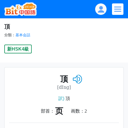
頂
分類：
基本会話
新HSK4級
顶
[dǐng]
訳)
頂
页
部首：
画数：
2