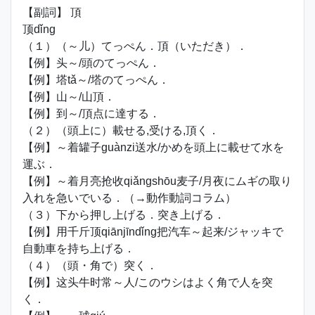
【副詞】 頂
顶dǐng
（１）（～儿）てっぺん．頂（いただき）．
【例】头～/頭のてっぺん．
【例】塔tǎ～/塔のてっぺん．
【例】山～/山頂．
【例】到～/頂点に達する．
（２）（頭上に）載せる,受ける,頂く．
【例】～着罐子guànzi送水/かめを頭上に載せて水を
運ぶ．
【例】～着月亮抢收qiǎngshōu麦子/月夜にムギの取り
入れを急いでいる．（→動作動詞コラム）
（３）下から押し上げる．突き上げる．
【例】用千斤顶qiānjīndǐng把汽车～起来/ジャッキで
自動車を持ち上げる．
（４）（頭・角で）突く．
【例】这头牛时常～人/このウシはよく角で人を突
く．