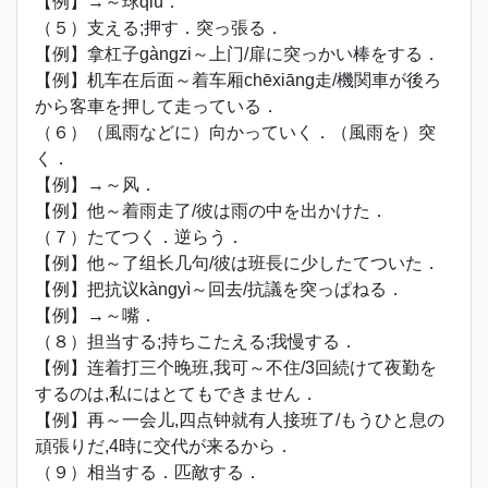
【例】→～球qiú．
（５）支える;押す．突っ張る．
【例】拿杠子gàngzi～上门/扉に突っかい棒をする．
【例】机车在后面～着车厢chēxiāng走/機関車が後ろ
から客車を押して走っている．
（６）（風雨などに）向かっていく．（風雨を）突
く．
【例】→～风．
【例】他～着雨走了/彼は雨の中を出かけた．
（７）たてつく．逆らう．
【例】他～了组长几句/彼は班長に少したてついた．
【例】把抗议kàngyì～回去/抗議を突っぱねる．
【例】→～嘴．
（８）担当する;持ちこたえる;我慢する．
【例】连着打三个晚班,我可～不住/3回続けて夜勤を
するのは,私にはとてもできません．
【例】再～一会儿,四点钟就有人接班了/もうひと息の
頑張りだ,4時に交代が来るから．
（９）相当する．匹敵する．