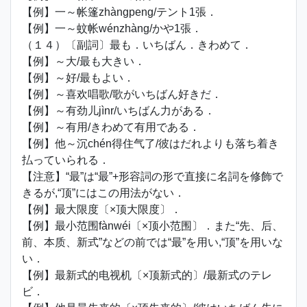
【例】一～帐篷zhàngpeng/テント1張．
【例】一～蚊帐wénzhàng/かや1張．
（１４）〔副詞〕最も．いちばん．きわめて．
【例】～大/最も大きい．
【例】～好/最もよい．
【例】～喜欢唱歌/歌がいちばん好きだ．
【例】～有劲儿jìnr/いちばん力がある．
【例】～有用/きわめて有用である．
【例】他～沉chén得住气了/彼はだれよりも落ち着き
払っていられる．
【注意】“最”は“最”+形容詞の形で直接に名詞を修飾で
きるが,“顶”にはこの用法がない．
【例】最大限度〔×顶大限度〕．
【例】最小范围fànwéi〔×顶小范围〕．また“先、后、
前、本质、新式”などの前では“最”を用い,“顶”を用いな
い．
【例】最新式的电视机〔×顶新式的〕/最新式のテレ
ビ．