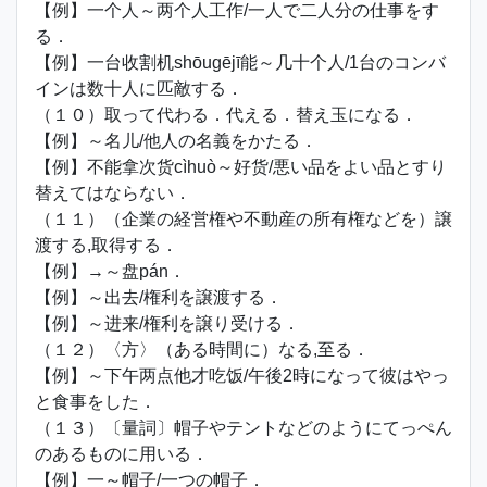
【例】一个人～两个人工作/一人で二人分の仕事をす
る．
【例】一台收割机shōugējī能～几十个人/1台のコンバ
インは数十人に匹敵する．
（１０）取って代わる．代える．替え玉になる．
【例】～名儿/他人の名義をかたる．
【例】不能拿次货cìhuò～好货/悪い品をよい品とすり
替えてはならない．
（１１）（企業の経営権や不動産の所有権などを）譲
渡する,取得する．
【例】→～盘pán．
【例】～出去/権利を譲渡する．
【例】～进来/権利を譲り受ける．
（１２）〈方〉（ある時間に）なる,至る．
【例】～下午两点他才吃饭/午後2時になって彼はやっ
と食事をした．
（１３）〔量詞〕帽子やテントなどのようにてっぺん
のあるものに用いる．
【例】一～帽子/一つの帽子．