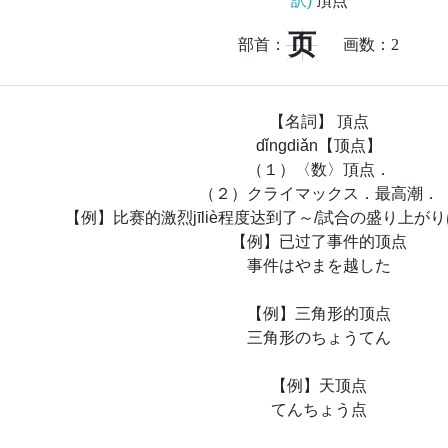
訳)
頂点
页
部首：
画数：
2
【名詞】 頂点
dǐngdiǎn【顶点】
（１）〈数〉頂点．
（２）クライマックス．最高潮．
【例】比赛的激烈jīliè程度达到了～/試合の盛り上が
【例】已过了事件的顶点
事件はやまを越した
【例】三角形的顶点
三角形のちょうてん
【例】天顶点
てんちょう点