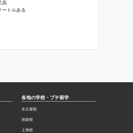
尺高
メートルある
各地の学校・プチ留学
名古屋校
池袋校
上海校