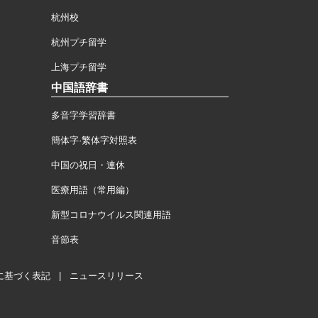
杭州校
杭州プチ留学
上海プチ留学
中国語辞書
多音字学習辞書
簡体字·繁体字対照表
中国の祝日・連休
医療用語（常用編）
新型コロナウイルス関連用語
音節表
に基づく表記
|
ニュースリリース