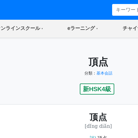
(current)
(current)
オンラインスクール
eラーニング
チャイ
頂点
分類：
基本会話
新HSK4級
顶点
[dǐng diǎn]