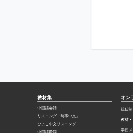
教材集
オン
中国語会話
担任制
リスニング「時事中文」
教材・
ひよこ中文リスニング
学習メ
中国語歌詞