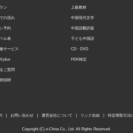
ラン
上級教材
での流れ
中国現代文学
ン予約
中国語翻訳版
ベル表
子ども中国語
修サービス
CD・DVD
plus
HSK検定
るご質問
师招聘
約
|
お問い合わせ
|
運営会社について
|
リンク自由
|
特定商取引法
Copyright (C) e-China Co., Ltd. All Rights Reserved.