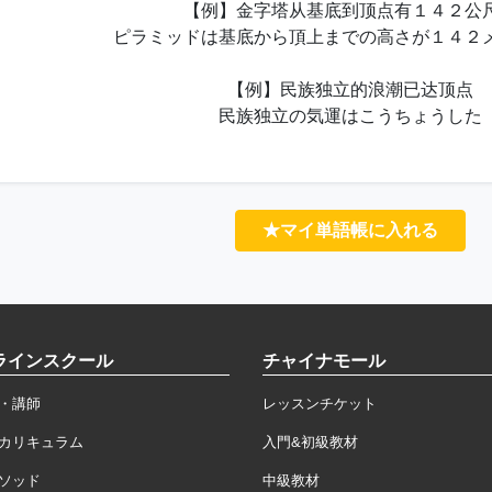
【例】金字塔从基底到顶点有１４２公
ピラミッドは基底から頂上までの高さが１４２
【例】民族独立的浪潮已达顶点
民族独立の気運はこうちょうした
★マイ単語帳に入れる
ラインスクール
チャイナモール
・講師
レッスンチケット
カリキュラム
入門&初級教材
ソッド
中級教材