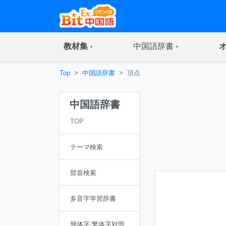
(current)
(current)
教材集
中国語辞書
Top
中国語辞書
頂点
中国語辞書
TOP
テーマ検索
部首検索
多音字学習辞書
簡体字·繁体字対照