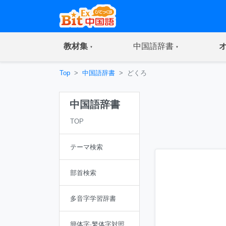
(current)
(current)
教材集
中国語辞書
Top
中国語辞書
どくろ
中国語辞書
TOP
テーマ検索
部首検索
多音字学習辞書
簡体字·繁体字対照