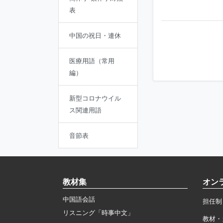
表
中国の祝日・連休
医療用語（常用
編）
新型コロナウイル
ス関連用語
音節表
教材集
オン
中国語会話
担任制
リスニング「時事中文」
教材・