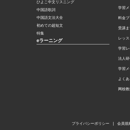
ひよこ中文リスニング
学習メ
中国語歌詞
中国語文法大全
料金プ
初めての超短文
受講ま
特集
レッス
eラーニング
学習レ
法人研
学習メモ
よくあ
网校教
プライバシーポリシー
|
会員規