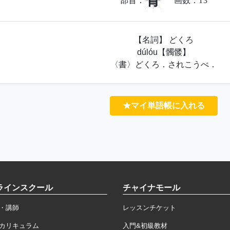
骨
部首：
画数：
13
【名詞】 どくろ
dúlóu【髑髅】
〈書〉どくろ．されこうべ．
★マイ単語帳に入れる
ラインスクール
チャイナモール
・講師
レッスンチケット
カリキュラム
入門&初級教材