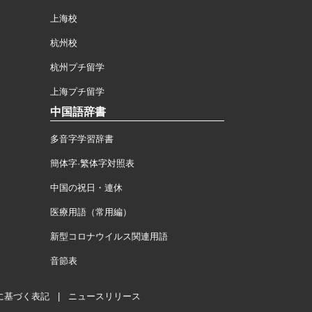
上海校
杭州校
杭州プチ留学
上海プチ留学
中国語辞書
多音字学習辞書
簡体字·繁体字対照表
中国の祝日・連休
医療用語（常用編）
新型コロナウイルス関連用語
音節表
に基づく表記
|
ニュースリリース