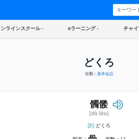
(current)
(current)
オンラインスクール
eラーニング
チャイ
どくろ
分類：
基本会話
髑髅
[dú lóu]
訳)
どくろ