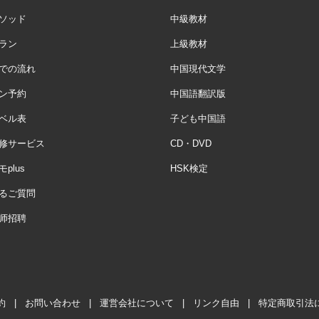
ソッド
中級教材
ラン
上級教材
での流れ
中国現代文学
ン予約
中国語翻訳版
ベル表
子ども中国語
修サービス
CD・DVD
plus
HSK検定
るご質問
师招聘
約
|
お問い合わせ
|
運営会社について
|
リンク自由
|
特定商取引法