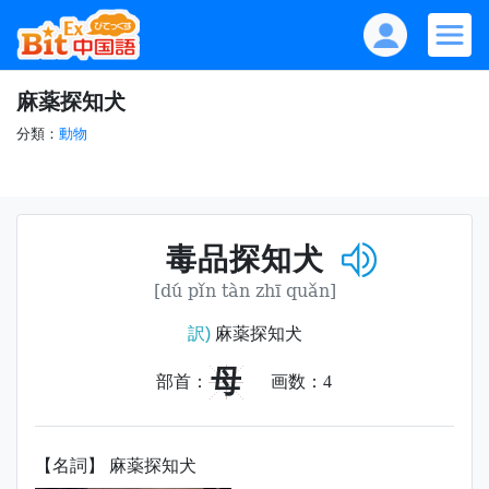
麻薬探知犬
分類：
動物
毒品探知犬
[dú pǐn tàn zhī quǎn]
訳)
麻薬探知犬
母
部首：
画数：
4
【名詞】 麻薬探知犬