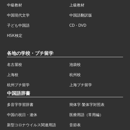
中級教材
上級教材
中国現代文学
中国語翻訳版
子ども中国語
CD・DVD
HSK検定
各地の学校・プチ留学
名古屋校
池袋校
上海校
杭州校
杭州プチ留学
上海プチ留学
中国語辞書
多音字学習辞書
簡体字·繁体字対照表
中国の祝日・連休
医療用語（常用編）
新型コロナウイルス関連用語
音節表