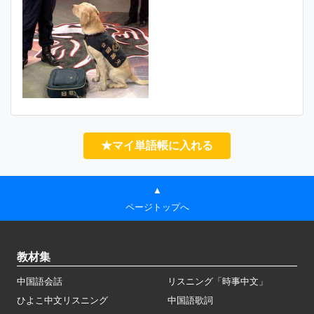
★マイ単語帳に入れる
▲
ページトップへ
教材集
中国語会話
リスニング「時事中文」
ひよこ中文リスニング
中国語歌詞