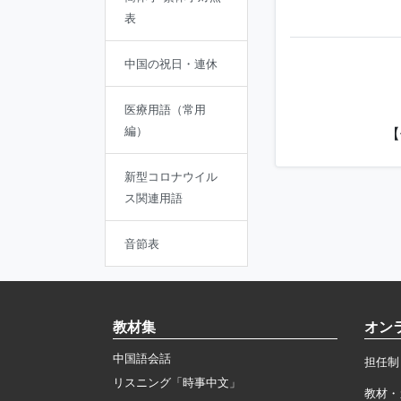
表
中国の祝日・連休
医療用語（常用
編）
【
新型コロナウイル
ス関連用語
音節表
教材集
オン
中国語会話
担任制
リスニング「時事中文」
教材・