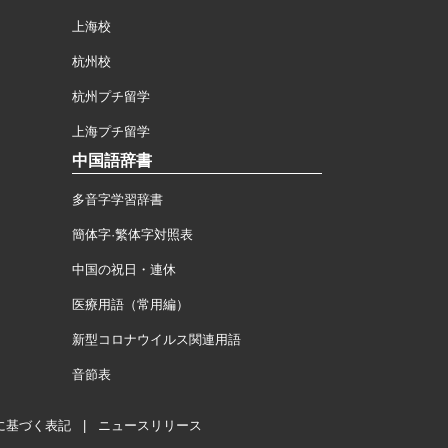
上海校
杭州校
杭州プチ留学
上海プチ留学
中国語辞書
多音字学習辞書
簡体字·繁体字対照表
中国の祝日・連休
医療用語（常用編）
新型コロナウイルス関連用語
音節表
に基づく表記
|
ニュースリリース