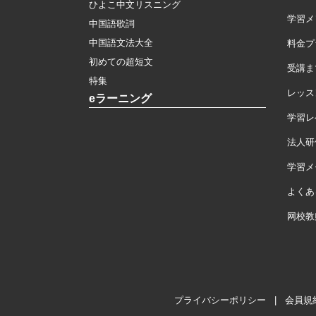
ひよこ中文リスニング
学習メ
中国語歌詞
中国語文法大全
料金プ
初めての超短文
受講ま
特集
レッス
eラーニング
学習レ
法人研
学習メモ
よくあ
网校教
プライバシーポリシー
|
会員規