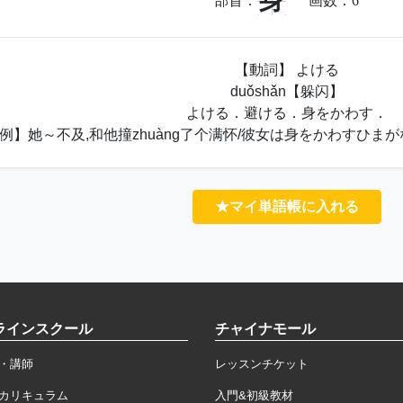
身
部首：
画数：
6
【動詞】 よける
duǒshǎn【躲闪】
よける．避ける．身をかわす．
例】她～不及,和他撞zhuàng了个满怀/彼女は身をかわすひま
★マイ単語帳に入れる
ラインスクール
チャイナモール
・講師
レッスンチケット
カリキュラム
入門&初級教材