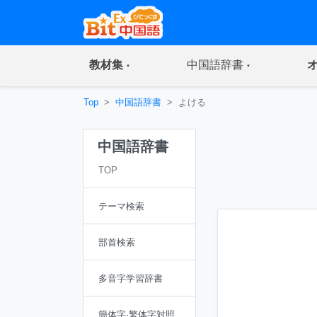
(current)
(current)
教材集
中国語辞書
Top
中国語辞書
よける
中国語辞書
TOP
テーマ検索
部首検索
多音字学習辞書
簡体字·繁体字対照