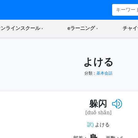
(current)
(current)
オンラインスクール
eラーニング
チャイ
よける
分類：
基本会話
躲闪
[duǒ shǎn]
訳)
よける