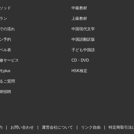
ソッド
中級教材
ラン
上級教材
での流れ
中国現代文学
ン予約
中国語翻訳版
ベル表
子ども中国語
修サービス
CD・DVD
plus
HSK検定
るご質問
师招聘
約
|
お問い合わせ
|
運営会社について
|
リンク自由
|
特定商取引法