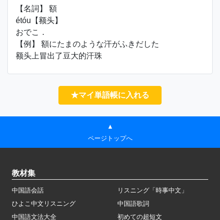
【名詞】 額
étóu【额头】
おでこ．
【例】 額にたまのような汗がふきだした
额头上冒出了豆大的汗珠
★マイ単語帳に入れる
▲
ページトップへ
教材集
中国語会話
リスニング「時事中文」
ひよこ中文リスニング
中国語歌詞
中国語文法大全
初めての超短文