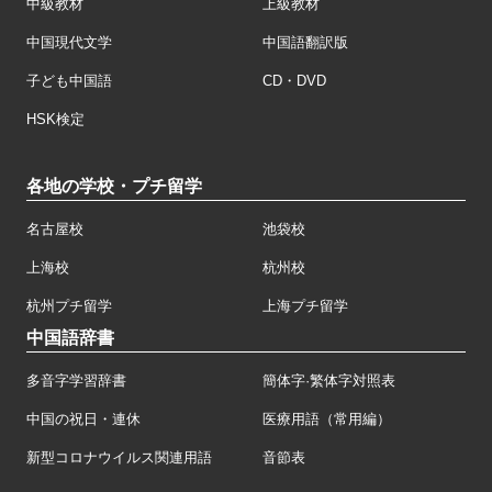
中級教材
上級教材
中国現代文学
中国語翻訳版
子ども中国語
CD・DVD
HSK検定
各地の学校・プチ留学
名古屋校
池袋校
上海校
杭州校
杭州プチ留学
上海プチ留学
中国語辞書
多音字学習辞書
簡体字·繁体字対照表
中国の祝日・連休
医療用語（常用編）
新型コロナウイルス関連用語
音節表