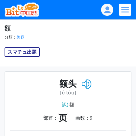
額
分類：
美容
スマチュ出題
额头
[é tóu]
訳)
額
页
部首：
画数：
9