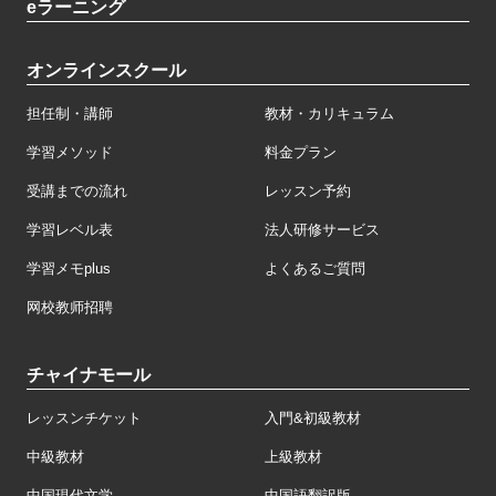
eラーニング
オンラインスクール
担任制・講師
教材・カリキュラム
学習メソッド
料金プラン
受講までの流れ
レッスン予約
学習レベル表
法人研修サービス
学習メモplus
よくあるご質問
网校教师招聘
チャイナモール
レッスンチケット
入門&初級教材
中級教材
上級教材
中国現代文学
中国語翻訳版