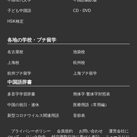
子ども中国語
CD・DVD
HSK検定
各地の学校・プチ留学
名古屋校
池袋校
上海校
杭州校
杭州プチ留学
上海プチ留学
中国語辞書
多音字学習辞書
簡体字·繁体字対照表
中国の祝日・連休
医療用語（常用編）
新型コロナウイルス関連用語
音節表
プライバシーポリシー
会員規約
お問い合わせ
運営会社に
ついて
リンク自由
特定商取引法に基づく表記
ニュースリリ