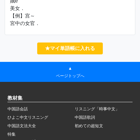
娥é
美女．
【例】宫～
宮中の女官．
★マイ単語帳に入れる
▲
ページトップへ
教材集
中国語会話
リスニング「時事中文」
ひよこ中文リスニング
中国語歌詞
中国語文法大全
初めての超短文
特集