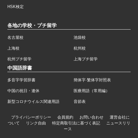
HSK検定
各地の学校・プチ留学
名古屋校
池袋校
上海校
杭州校
杭州プチ留学
上海プチ留学
中国語辞書
多音字学習辞書
簡体字·繁体字対照表
中国の祝日・連休
医療用語（常用編）
新型コロナウイルス関連用語
音節表
プライバシーポリシー
会員規約
お問い合わせ
運営会社に
ついて
リンク自由
特定商取引法に基づく表記
ニュースリリ
ース