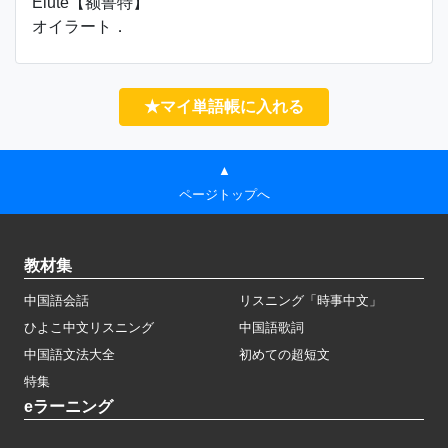
Élǔtè【额鲁特】
オイラート．
★マイ単語帳に入れる
▲
ページトップへ
教材集
中国語会話
リスニング「時事中文」
ひよこ中文リスニング
中国語歌詞
中国語文法大全
初めての超短文
特集
eラーニング