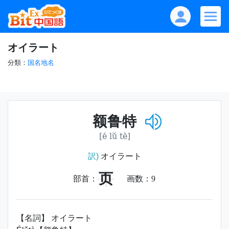
オイラート
分類：
国名地名
额鲁特
[é lǔ tè]
訳)
オイラート
页
部首：
画数：
9
【名詞】 オイラート