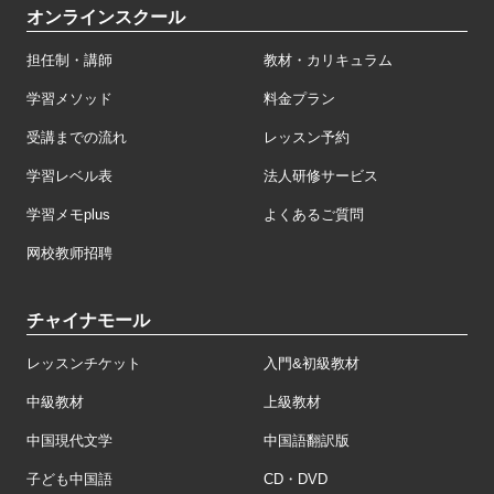
オンラインスクール
担任制・講師
教材・カリキュラム
学習メソッド
料金プラン
受講までの流れ
レッスン予約
学習レベル表
法人研修サービス
学習メモplus
よくあるご質問
网校教师招聘
チャイナモール
レッスンチケット
入門&初級教材
中級教材
上級教材
中国現代文学
中国語翻訳版
子ども中国語
CD・DVD