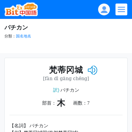
バチカン
分類：
国名地名
梵蒂冈城
[fàn dì gāng chéng]
訳)
バチカン
木
部首：
画数：
7
【名詞】 バチカン