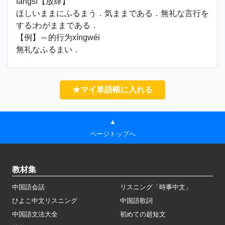
fàngsì【放肆】
ほしいままにふるまう．気ままである．無礼な言行を
する;わがままである．
【例】～的行为xíngwéi
無礼なふるまい．
★マイ単語帳に入れる
▲
ページトップへ
教材集
中国語会話
リスニング「時事中文」
ひよこ中文リスニング
中国語歌詞
中国語文法大全
初めての超短文