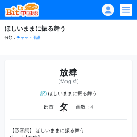
ほしいままに振る舞う
分類：
チャット用語
放肆
[fàng sì]
訳)
ほしいままに振る舞う
攵
部首：
画数：
4
【形容詞】 ほしいままに振る舞う