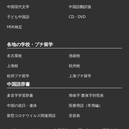
中国現代文学
中国語翻訳版
子ども中国語
CD・DVD
HSK検定
各地の学校・プチ留学
名古屋校
池袋校
上海校
杭州校
杭州プチ留学
上海プチ留学
中国語辞書
多音字学習辞書
簡体字·繁体字対照表
中国の祝日・連休
医療用語（常用編）
新型コロナウイルス関連用語
音節表