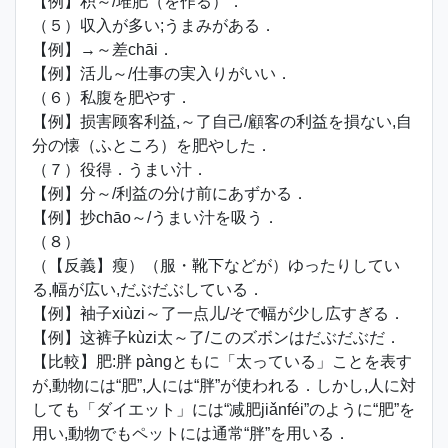
【例】积～/堆肥（を作る）．
（５）収入が多い;うまみがある．
【例】→～差chāi．
【例】活儿～/仕事の実入りがいい．
（６）私腹を肥やす．
【例】损害顾客利益,～了自己/顧客の利益を損ない,自
分の懐（ふところ）を肥やした．
（７）役得．うまい汁．
【例】分～/利益の分け前にあずかる．
【例】抄chāo～/うまい汁を吸う．
（８）
（【反義】瘦）（服・靴下などが）ゆったりしてい
る,幅が広い,だぶだぶしている．
【例】袖子xiùzi～了一点儿/そで幅が少し広すぎる．
【例】这裤子kùzi太～了/このズボンはだぶだぶだ．
【比較】肥:胖 pàngともに「太っている」ことを表す
が,動物には“肥”,人には“胖”が使われる．しかし,人に対
しても「ダイエット」には“减肥jiǎnféi”のように“肥”を
用い,動物でもペットには通常“胖”を用いる．