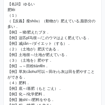
【名詞】 ゆるい
肥féi
（１）
（【反義】瘦shòu）（動物が）肥えている,脂肪分の
多い．
【例】～猪/肥えたブタ．
【例】这匹pǐ马很～/このウマはよく肥えている．
【例】减jiǎn～/ダイエット（する）．
（２）（土地が）肥沃である．
【例】土地很～/土地が肥えている．
（３）（土地を）肥やす．
【例】→～田粉tiánfěn．
【例】草灰cǎohuī可以～田/わら灰は田を肥やすこと
ができる．
（４）肥料．
【例】底～/基肥（もと ごえ）．
【例】化～/化学肥料．
【例】施shī～/肥料をやる．