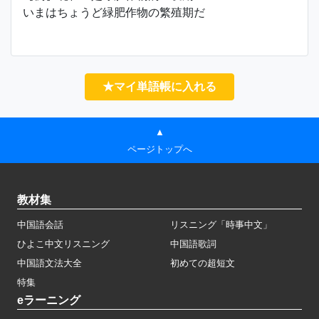
いまはちょうど緑肥作物の繁殖期だ
★マイ単語帳に入れる
▲
ページトップへ
教材集
中国語会話
リスニング「時事中文」
ひよこ中文リスニング
中国語歌詞
中国語文法大全
初めての超短文
特集
eラーニング