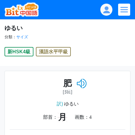
ゆるい
分類：
サイズ
新HSK4級
漢語水平甲級
肥
[féi]
訳)
ゆるい
月
部首：
画数：
4