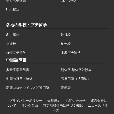
子ども中国語
CD・DVD
HSK検定
各地の学校・プチ留学
名古屋校
池袋校
上海校
杭州校
杭州プチ留学
上海プチ留学
中国語辞書
多音字学習辞書
簡体字·繁体字対照表
中国の祝日・連休
医療用語（常用編）
新型コロナウイルス関連用語
音節表
プライバシーポリシー
会員規約
お問い合わせ
運営会社に
ついて
リンク自由
特定商取引法に基づく表記
ニュースリリ
ース