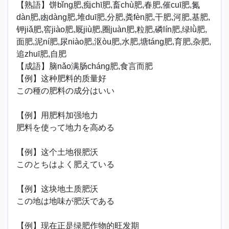
【熟語】饼bǐng肥,痴chī肥,畜chù肥,春肥,催cuī肥,氮
dàn肥,凼dàng肥,堆duī肥,分肥,粪fèn肥,干肥,河肥,基肥,
钾jiǎ肥,窖jiào肥,厩jiù肥,圈juàn肥,粒肥,磷lín肥,绿lǜ肥,
面肥,泥ní肥,尿niào肥,沤òu肥,水肥,塘táng肥,育肥,杂肥,
追zhuī肥,自肥
【成語】脑nǎo满肠cháng肥,食言而肥
【例】这种肥料的质量好
この種の肥料の成分はいい
【例】用肥料加强地力
肥料を使って地力を高める
【例】这个土地很肥沃
このとちはよく肥えている
【例】这块地土质肥沃
この地は地味が肥沃である
【例】现在正是绿肥作物的旺发期