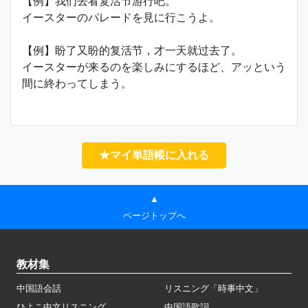
【例】我们去看复活节游行吧。
イースターのパレードを見に行こうよ。
【例】盼了又盼的复活节，才一天就过去了。
イースターが来るのを楽しみにするほど、アッという
間に終わってしまう。
★マイ単語帳に入れる
▲
ページトップへ
教材集
中国語会話
リスニング「時事中文」
ひよこ中文リスニング
中国語歌詞