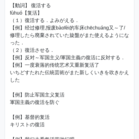
【動詞】 復活する
fùhuó【复活】
（１）復活する．よみがえる．
【例】经过修理,报废bàofèi的车床chēchuáng又～了/
修理したら廃棄されていた旋盤がまた使えるようにな
った．
（２）復活させる．
【例】反对～军国主义/軍国主義の復活に反対する．
【例】一度衰落的传统艺术又重新复活了
いちどすたれた伝統芸術がまた新しくいきを吹きかえ
した
【例】防止军国主义复活
軍国主義の復活を防ぐ
【例】基督的复活
キリストの復活