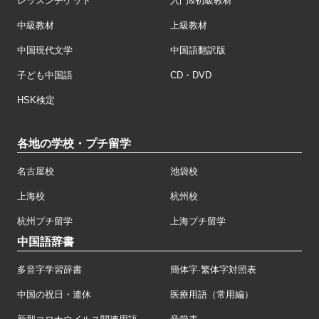
レッスンチケット
入門&初級教材
中級教材
上級教材
中国現代文学
中国語翻訳版
子ども中国語
CD・DVD
HSK検定
各地の学校・プチ留学
名古屋校
池袋校
上海校
杭州校
杭州プチ留学
上海プチ留学
中国語辞書
多音字学習辞書
簡体字·繁体字対照表
中国の祝日・連休
医療用語（常用編）