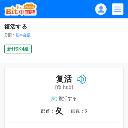
復活する
分類：
基本会話
新HSK4級
复活
[fù huó]
訳)
復活する
夂
部首：
画数：
6