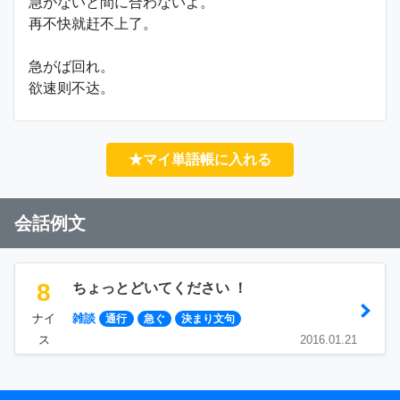
急がないと間に合わないよ。
再不快就赶不上了。
急がば回れ。
欲速则不达。
★マイ単語帳に入れる
会話例文
8
ちょっとどいてください ！
ナイ
雑談
通行
急ぐ
決まり文句
ス
2016.01.21