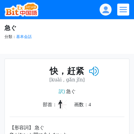
急ぐ
分類：
基本会話
快，赶紧
[kuài , gǎn jǐn]
訳)
急ぐ
忄
部首：
画数：
4
【形容詞】 急ぐ