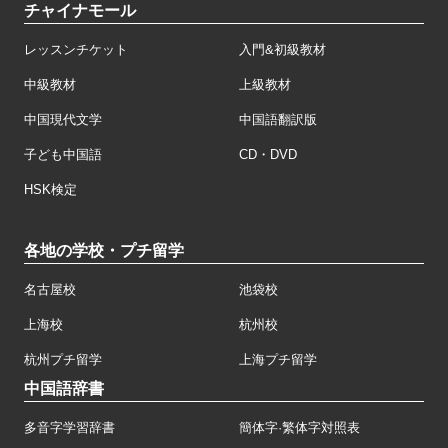
チャイナモール
レッスンチケット
入門&初級教材
中級教材
上級教材
中国現代文学
中国語翻訳版
子ども中国語
CD・DVD
HSK検定
各地の学校・プチ留学
名古屋校
池袋校
上海校
杭州校
杭州プチ留学
上海プチ留学
中国語辞書
多音字学習辞書
簡体字·繁体字対照表