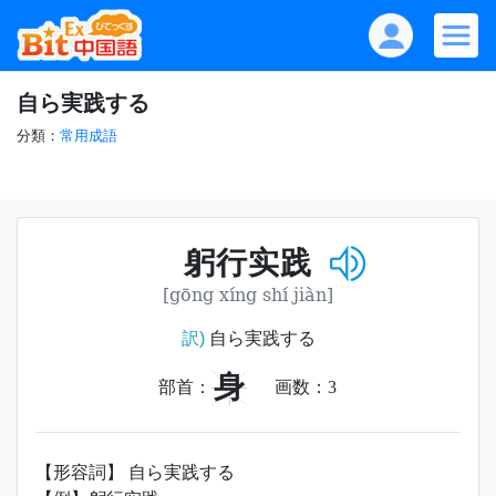
自ら実践する
分類：
常用成語
躬行实践
[gōng xíng shí jiàn]
訳)
自ら実践する
身
部首：
画数：
3
【形容詞】 自ら実践する