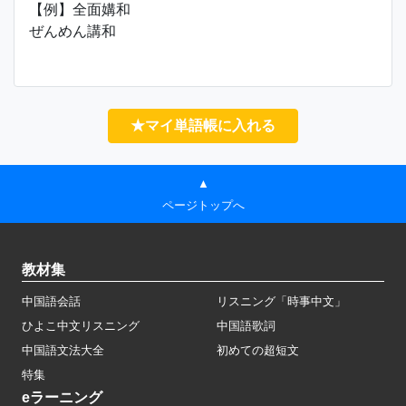
【例】全面媾和
ぜんめん講和
★マイ単語帳に入れる
▲
ページトップへ
教材集
中国語会話
リスニング「時事中文」
ひよこ中文リスニング
中国語歌詞
中国語文法大全
初めての超短文
特集
eラーニング