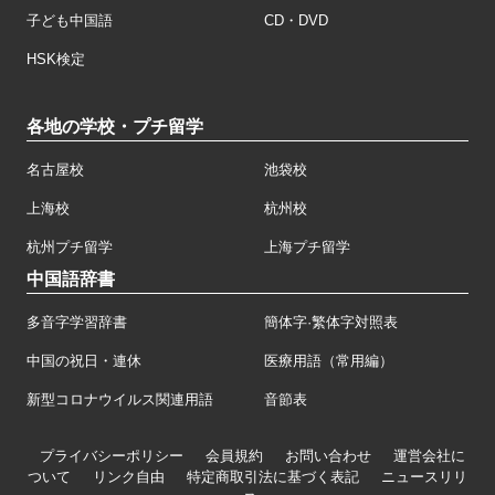
子ども中国語
CD・DVD
HSK検定
各地の学校・プチ留学
名古屋校
池袋校
上海校
杭州校
杭州プチ留学
上海プチ留学
中国語辞書
多音字学習辞書
簡体字·繁体字対照表
中国の祝日・連休
医療用語（常用編）
新型コロナウイルス関連用語
音節表
プライバシーポリシー
会員規約
お問い合わせ
運営会社に
ついて
リンク自由
特定商取引法に基づく表記
ニュースリリ