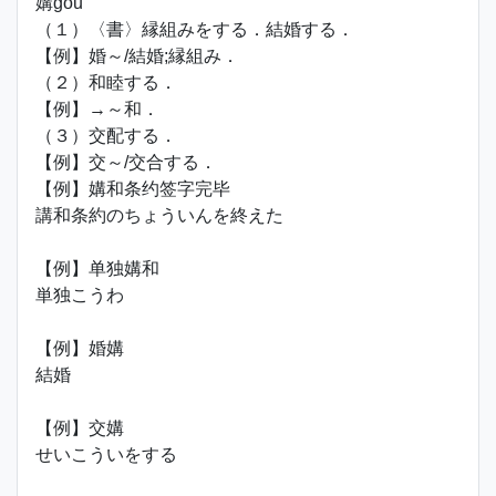
媾gòu
（１）〈書〉縁組みをする．結婚する．
【例】婚～/結婚;縁組み．
（２）和睦する．
【例】→～和．
（３）交配する．
【例】交～/交合する．
【例】媾和条约签字完毕
講和条約のちょういんを終えた
【例】单独媾和
単独こうわ
【例】婚媾
結婚
【例】交媾
せいこういをする