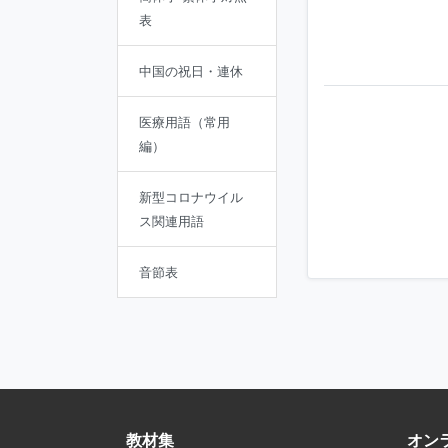
表
中国の祝日・連休
医療用語（常用
編）
新型コロナウイル
ス関連用語
音節表
教材集
オン