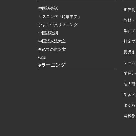
中国語会話
担任制
リスニング「時事中文」
教材・
ひよこ中文リスニング
学習メ
中国語歌詞
中国語文法大全
料金プ
初めての超短文
受講ま
特集
レッス
eラーニング
学習レ
法人研
学習メモ
よくあ
网校教