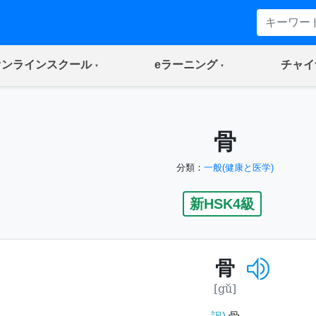
(current)
(current)
オンラインスクール
eラーニング
チャイ
骨
分類：
一般(健康と医学)
新HSK4級
骨
[gǔ]