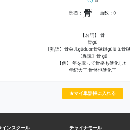
訳)
骨
骨
部首：
画数：
0
【名詞】 骨
骨gū
【熟語】骨朵儿gūduor,骨碌碌gūlūlū,骨碌
【異読】骨 gǔ
【例】 年を取って骨格も硬化した
年纪大了,骨骼也硬化了
★マイ単語帳に入れる
ラインスクール
チャイナモール