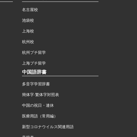
名古屋校
池袋校
上海校
杭州校
杭州プチ留学
上海プチ留学
中国語辞書
多音字学習辞書
簡体字·繁体字対照表
中国の祝日・連休
医療用語（常用編）
新型コロナウイルス関連用語