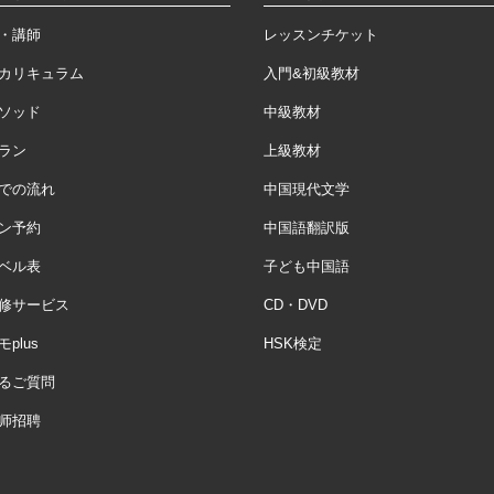
・講師
レッスンチケット
カリキュラム
入門&初級教材
ソッド
中級教材
ラン
上級教材
での流れ
中国現代文学
ン予約
中国語翻訳版
ベル表
子ども中国語
修サービス
CD・DVD
plus
HSK検定
るご質問
师招聘