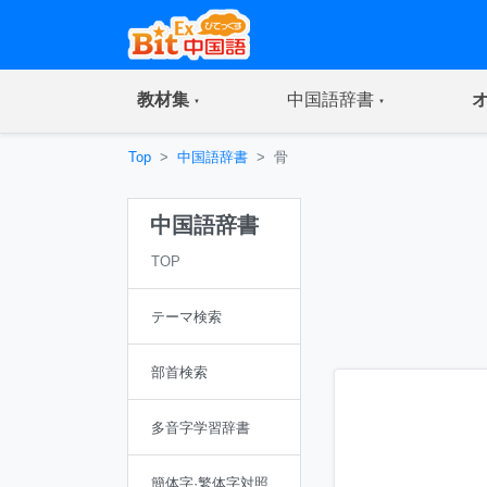
(current)
(current)
教材集
中国語辞書
Top
中国語辞書
骨
中国語辞書
TOP
テーマ検索
部首検索
多音字学習辞書
簡体字·繁体字対照