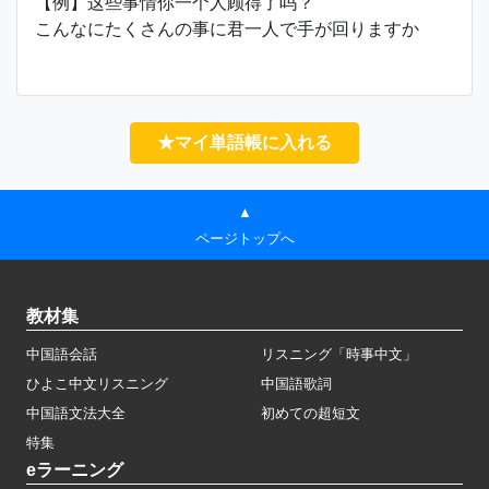
【例】这些事情你一个人顾得了吗？
こんなにたくさんの事に君一人で手が回りますか
★マイ単語帳に入れる
▲
ページトップへ
教材集
中国語会話
リスニング「時事中文」
ひよこ中文リスニング
中国語歌詞
中国語文法大全
初めての超短文
特集
eラーニング