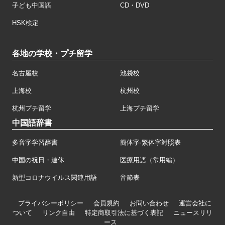
子ども中国語
CD・DVD
HSK検定
各地の学校・プチ留学
名古屋校
池袋校
上海校
杭州校
杭州プチ留学
上海プチ留学
中国語辞書
多音字学習辞書
簡体字·繁体字対照表
中国の祝日・連休
医療用語（常用編）
新型コロナウイルス関連用語
音節表
プライバシーポリシー
会員規約
お問い合わせ
運営会社に
ついて
リンク自由
特定商取引法に基づく表記
ニュースリリ
ース