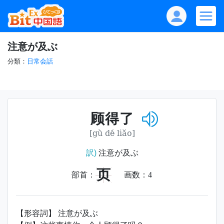
注意が及ぶ
分類：
日常会話
顾得了
[gù dé liǎo]
訳)
注意が及ぶ
页
部首：
画数：
4
【形容詞】 注意が及ぶ