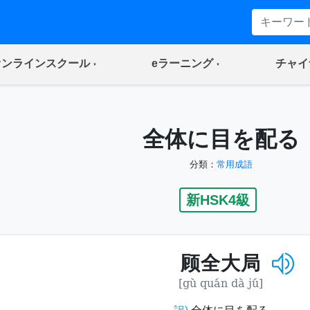
(current)
(current)
オンラインスクール
eラーニング
チャイ
全体に目を配る
分類：
常用成語
新HSK4級
顾全大局
[gù quán dà jú]