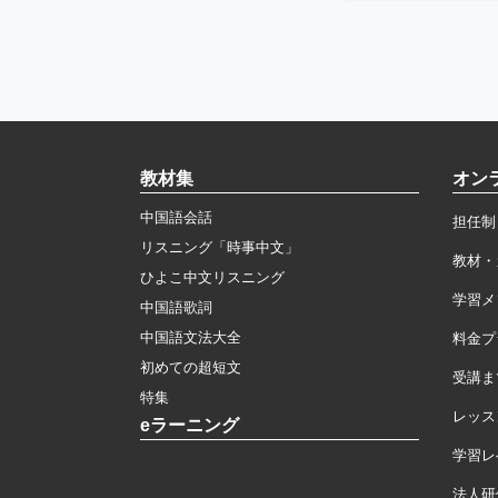
教材集
オン
中国語会話
担任制
リスニング「時事中文」
教材・
ひよこ中文リスニング
学習メ
中国語歌詞
中国語文法大全
料金プ
初めての超短文
受講ま
特集
レッス
eラーニング
学習レ
法人研