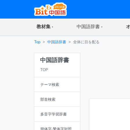
(current)
(current)
教材集
中国語辞書
Top
中国語辞書
全体に目を配る
中国語辞書
TOP
テーマ検索
部首検索
多音字学習辞書
簡体字·繁体字対照