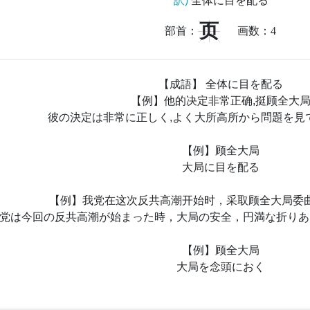
訳)
全体に目を配る
页
部首：
画数：
4
【成語】 全体に目を配る
【例】他的决定非常正确,挺顾全大
彼の決定は非常に正しく,よく大所高所から問題を見
【例】顾全大局
大局に目を配る
【例】我党在这次反共高潮开始时，采取顾全大局委
党は今回の反共高潮が始まった時，大局の安全，円満な折りあ
【例】顾全大局
大局を念頭におく