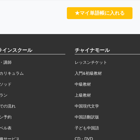
★マイ単語帳に入れる
ラインスクール
チャイナモール
・講師
レッスンチケット
カリキュラム
入門&初級教材
ソッド
中級教材
ラン
上級教材
での流れ
中国現代文学
ン予約
中国語翻訳版
ベル表
子ども中国語
修サービス
CD・DVD